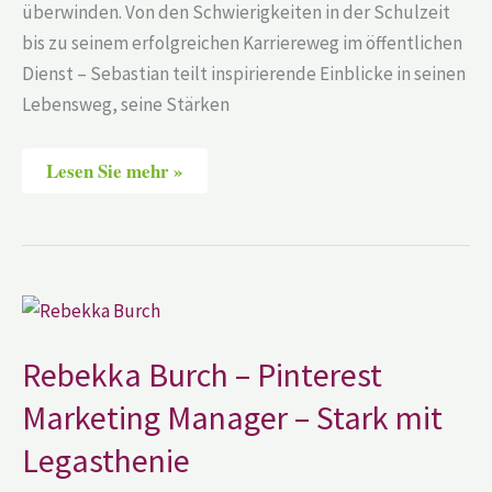
überwinden. Von den Schwierigkeiten in der Schulzeit
bis zu seinem erfolgreichen Karriereweg im öffentlichen
Dienst – Sebastian teilt inspirierende Einblicke in seinen
Lebensweg, seine Stärken
Lesen Sie mehr »
Rebekka
Burch
–
Pinterest
Rebekka Burch – Pinterest
Marketing
Manager
Marketing Manager – Stark mit
–
Stark
mit
Legasthenie
Legasthenie