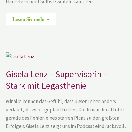
Hänseleien und Selbstzweifeln kämpfen.
Lesen Sie mehr »
Gisela
Lenz
–
Supervisorin
Gisela Lenz – Supervisorin –
–
Stark
Stark mit Legasthenie
mit
Legasthenie
Wir alle kennen das Gefühl, dass unser Leben anders
verläuft, als wir es geplant hatten. Doch manchmal führt
gerade das Fehlen eines starren Plans zu den größten
Erfolgen. Gisela Lenz zeigt uns im Podcast eindrucksvoll,