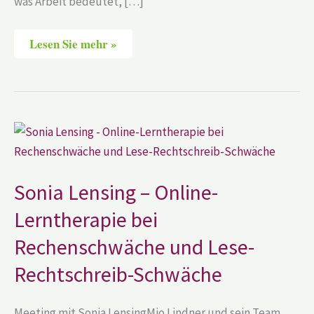
was Arbeit bedeutet, […]
Lesen Sie mehr »
Sonia
Lensing
–
Online-
Lerntherapie
bei
Sonia Lensing – Online-
Rechenschwäche
und
Lerntherapie bei
Lese-
Rechtschreib-
Rechenschwäche und Lese-
Schwäche
Rechtschreib-Schwäche
Meeting mit Sonia LensingMio Lindner und sein Team