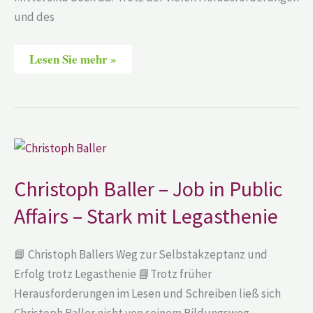
und des
Lesen Sie mehr »
Christoph
Baller
–
Job
Christoph Baller – Job in Public
in
Public
Affairs – Stark mit Legasthenie
Affairs
–
Stark
mit
📘 Christoph Ballers Weg zur Selbstakzeptanz und
Legasthenie
Erfolg trotz Legasthenie 📘Trotz früher
Herausforderungen im Lesen und Schreiben ließ sich
Christoph Baller nicht von seinem Bildungsweg