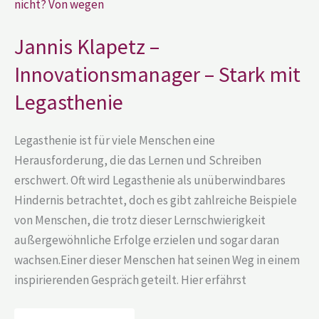
–
Stark
mit
Jannis Klapetz –
Legasthenie
Innovationsmanager – Stark mit
Legasthenie
Legasthenie ist für viele Menschen eine
Herausforderung, die das Lernen und Schreiben
erschwert. Oft wird Legasthenie als unüberwindbares
Hindernis betrachtet, doch es gibt zahlreiche Beispiele
von Menschen, die trotz dieser Lernschwierigkeit
außergewöhnliche Erfolge erzielen und sogar daran
wachsen.Einer dieser Menschen hat seinen Weg in einem
inspirierenden Gespräch geteilt. Hier erfährst