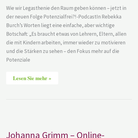
Wie wir Legasthenie den Raum geben können – jetzt in
der neuen Folge Potenzialfrei?!-PodcastIn Rebekka
Burch’s Worten liegt eine einfache, aber wichtige
Botschaft: „Es braucht etwas von Lehrern, Eltern, allen
die mit Kindern arbeiten, immer wieder zu motivieren
und die Stärken zu sehen – den Fokus mehr auf die
Potenziale
Lesen Sie mehr »
Johanna
Grimm
–
Online-
Johanna Grimm – Online-
Lerntherapie