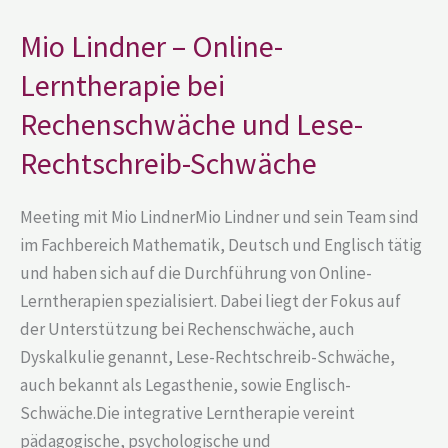
Online-
Lerntherapie
bei
Mio Lindner – Online-
Rechenschwäche
und
Lerntherapie bei
Lese-
Rechtschreib-
Rechenschwäche und Lese-
Schwäche
Rechtschreib-Schwäche
Meeting mit Mio LindnerMio Lindner und sein Team sind
im Fachbereich Mathematik, Deutsch und Englisch tätig
und haben sich auf die Durchführung von Online-
Lerntherapien spezialisiert. Dabei liegt der Fokus auf
der Unterstützung bei Rechenschwäche, auch
Dyskalkulie genannt, Lese-Rechtschreib-Schwäche,
auch bekannt als Legasthenie, sowie Englisch-
Schwäche.Die integrative Lerntherapie vereint
pädagogische, psychologische und