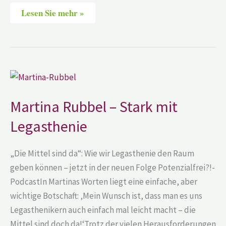
Lesen Sie mehr »
Martina
Rubbel
–
Stark
Martina Rubbel – Stark mit
mit
Legasthenie
Legasthenie
„Die Mittel sind da“: Wie wir Legasthenie den Raum
geben können – jetzt in der neuen Folge Potenzialfrei?!-
PodcastIn Martinas Worten liegt eine einfache, aber
wichtige Botschaft: ‚Mein Wunsch ist, dass man es uns
Legasthenikern auch einfach mal leicht macht – die
Mittel sind doch da!‘Trotz der vielen Herausforderungen