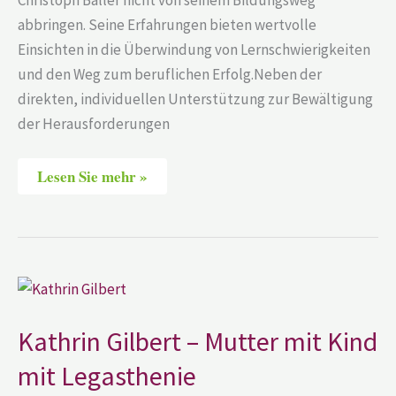
abbringen. Seine Erfahrungen bieten wertvolle
Einsichten in die Überwindung von Lernschwierigkeiten
und den Weg zum beruflichen Erfolg.Neben der
direkten, individuellen Unterstützung zur Bewältigung
der Herausforderungen
Lesen Sie mehr »
Kathrin
Gilbert
–
Mutter
Kathrin Gilbert – Mutter mit Kind
mit
Kind
mit Legasthenie
mit
Legasthenie