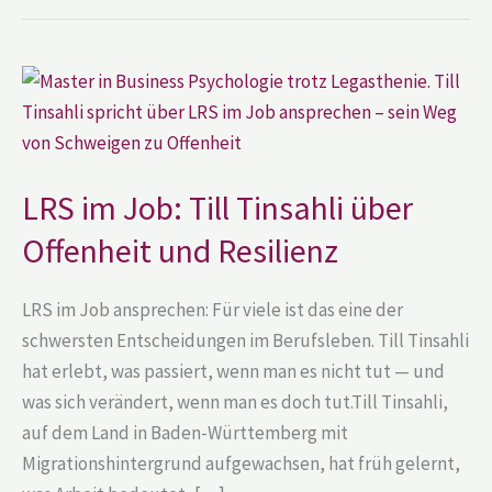
LRS
im
Job:
Till
Tinsahli
über
Offenheit
LRS im Job: Till Tinsahli über
und
Resilienz
Offenheit und Resilienz
LRS im Job ansprechen: Für viele ist das eine der
schwersten Entscheidungen im Berufsleben. Till Tinsahli
hat erlebt, was passiert, wenn man es nicht tut — und
was sich verändert, wenn man es doch tut.Till Tinsahli,
auf dem Land in Baden-Württemberg mit
Migrationshintergrund aufgewachsen, hat früh gelernt,