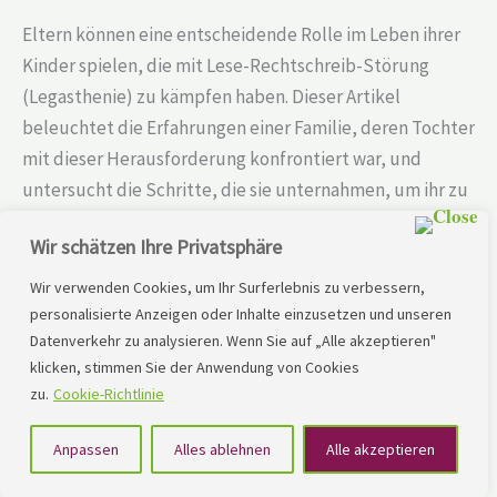
Eltern können eine entscheidende Rolle im Leben ihrer
Kinder spielen, die mit Lese-Rechtschreib-Störung
(Legasthenie) zu kämpfen haben. Dieser Artikel
beleuchtet die Erfahrungen einer Familie, deren Tochter
mit dieser Herausforderung konfrontiert war, und
untersucht die Schritte, die sie unternahmen, um ihr zu
helfen.Individualität des Kindes im Lernprozess
Wir schätzen Ihre Privatsphäre
betonenJedes Kind lernt anders,
Wir verwenden Cookies, um Ihr Surferlebnis zu verbessern,
personalisierte Anzeigen oder Inhalte einzusetzen und unseren
Lesen Sie mehr »
Datenverkehr zu analysieren. Wenn Sie auf „Alle akzeptieren"
klicken, stimmen Sie der Anwendung von Cookies
zu.
Cookie-Richtlinie
Ulrich
Anpassen
Alles ablehnen
Alle akzeptieren
Grauel
–