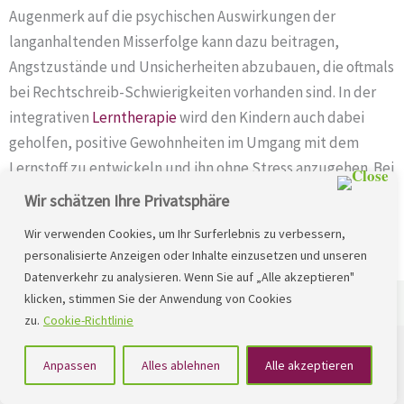
Augenmerk auf die psychischen Auswirkungen der
langanhaltenden Misserfolge kann dazu beitragen,
Angstzustände und Unsicherheiten abzubauen, die oftmals
bei Rechtschreib-Schwierigkeiten vorhanden sind. In der
integrativen
Lerntherapie
wird den Kindern auch dabei
geholfen, positive Gewohnheiten im Umgang mit dem
Lernstoff zu entwickeln und ihn ohne Stress anzugehen. Bei
sehr schwerwiegenden psychologischen Auswirkungen
Wir schätzen Ihre Privatsphäre
aufgrund der
langanhaltenden
Lernschwierigkeiten, kann
Wir verwenden Cookies, um Ihr Surferlebnis zu verbessern,
eine begleitende Psychotherapie sinnvoll sein.
personalisierte Anzeigen oder Inhalte einzusetzen und unseren
Datenverkehr zu analysieren. Wenn Sie auf „Alle akzeptieren"
klicken, stimmen Sie der Anwendung von Cookies
zu.
Cookie-Richtlinie
Unterstützungsmöglichkeiten bei Lese-Rechtschreib-
Schwäche / LRS / Legasthenie wie
Lerntherapie,
Online-
Anpassen
Alles ablehnen
Alle akzeptieren
Lernprogrammen
und
Sprachtherapien oder Ergotherapien