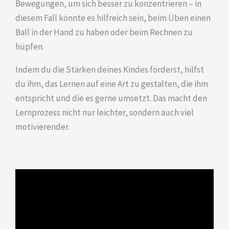
Bewegungen, um sich besser zu konzentrieren – in
diesem Fall könnte es hilfreich sein, beim Üben einen
Ball in der Hand zu haben oder beim Rechnen zu
hüpfen.
Indem du die Stärken deines Kindes förderst, hilfst
du ihm, das Lernen auf eine Art zu gestalten, die ihm
entspricht und die es gerne umsetzt. Das macht den
Lernprozess nicht nur leichter, sondern auch viel
motivierender.