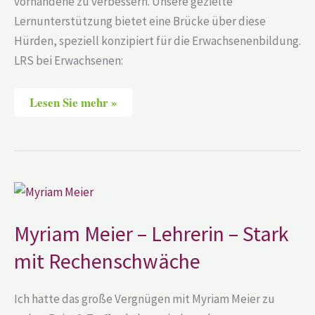
vorhandene zu verbessern. Unsere gezielte
Lernunterstützung bietet eine Brücke über diese
Hürden, speziell konzipiert für die Erwachsenenbildung.
LRS bei Erwachsenen:
Lesen Sie mehr »
Myriam
Meier
–
Lehrerin
Myriam Meier – Lehrerin – Stark
–
Stark
mit Rechenschwäche
mit
Rechenschwäche
Ich hatte das große Vergnügen mit Myriam Meier zu