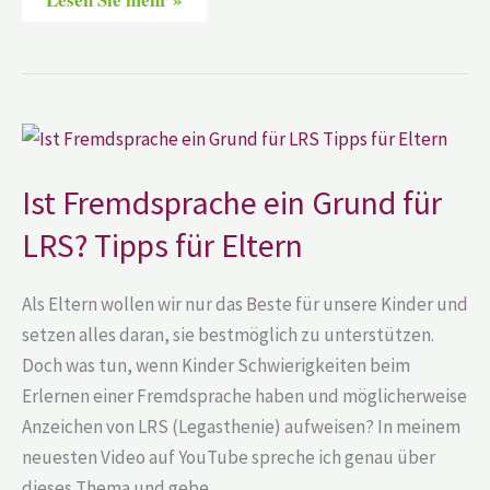
Ist
Fremdsprache
ein
Grund
Ist Fremdsprache ein Grund für
für
LRS?
LRS? Tipps für Eltern
Tipps
für
Eltern
Als Eltern wollen wir nur das Beste für unsere Kinder und
setzen alles daran, sie bestmöglich zu unterstützen.
Doch was tun, wenn Kinder Schwierigkeiten beim
Erlernen einer Fremdsprache haben und möglicherweise
Anzeichen von LRS (Legasthenie) aufweisen? In meinem
neuesten Video auf YouTube spreche ich genau über
dieses Thema und gebe