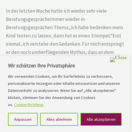
In der letzten Woche hatte ich wieder sehr viele
BeratungsgesprächeImmer wieder in
Beratungsgesprächen Thema„Ich habe bedenken mein
Kind testen zu lassen, dann hat es einen Stempel.“Erst
einmal, ich verstehe den Gedanken. Für mich entspringt
er den noch umherfliegenden Mythos, dass an dem
Vermögen der Rechtschreibung die Intelligenz zu
Wir schätzen Ihre Privatsphäre
messen ist.Auch
Wir verwenden Cookies, um Ihr Surferlebnis zu verbessern,
personalisierte Anzeigen oder Inhalte einzusetzen und unseren
Lesen Sie mehr »
Datenverkehr zu analysieren. Wenn Sie auf „Alle akzeptieren"
klicken, stimmen Sie der Anwendung von Cookies
zu.
Cookie-Richtlinie
Anpassen
Alles ablehnen
Alle akzeptieren
Kathrin
Horstschräer
–