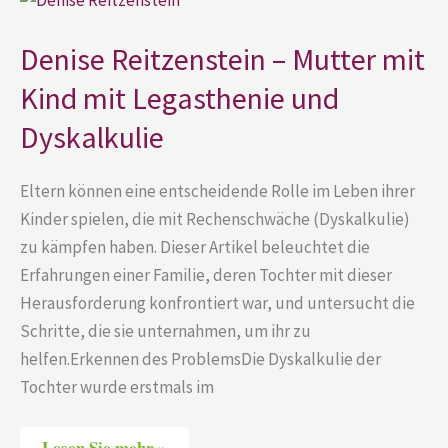
Reitzenstein
–
Mutter
Denise Reitzenstein – Mutter mit
mit
Kind
Kind mit Legasthenie und
mit
Legasthenie
und
Dyskalkulie
Dyskalkulie
Eltern können eine entscheidende Rolle im Leben ihrer
Kinder spielen, die mit Rechenschwäche (Dyskalkulie)
zu kämpfen haben. Dieser Artikel beleuchtet die
Erfahrungen einer Familie, deren Tochter mit dieser
Herausforderung konfrontiert war, und untersucht die
Schritte, die sie unternahmen, um ihr zu
helfen.Erkennen des ProblemsDie Dyskalkulie der
Tochter wurde erstmals im
Lesen Sie mehr »