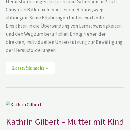
Herausforderungen im Lesen und Schreiben ließ sich
Christoph Baller nicht von seinem Bildungsweg
abbringen. Seine Erfahrungen bieten wertvolle
Einsichten in die Überwindung von Lernschwierigkeiten
und den Weg zum beruflichen Erfolg.Neben der
direkten, individuellen Unterstützung zur Bewältigung
der Herausforderungen
Lesen Sie mehr »
Kathrin
Gilbert
–
Mutter
Kathrin Gilbert – Mutter mit Kind
mit
Kind