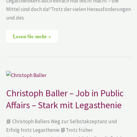
Legasthenikern auch einfach mal leicht macht – die
Mittel sind doch da!‘Trotz der vielen Herausforderungen
und des
Lesen Sie mehr »
Christoph
Baller
–
Job
Christoph Baller – Job in Public
in
Public
Affairs – Stark mit Legasthenie
Affairs
–
Stark
mit
📘 Christoph Ballers Weg zur Selbstakzeptanz und
Legasthenie
Erfolg trotz Legasthenie 📘Trotz früher