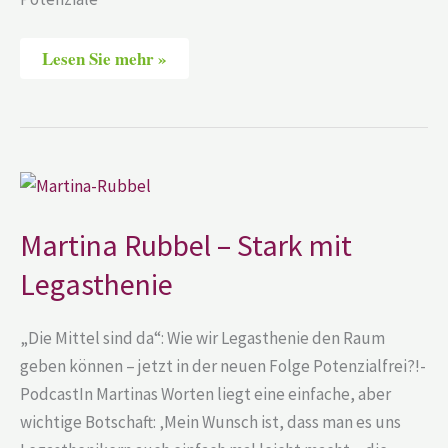
Lesen Sie mehr »
Martina
Rubbel
–
Stark
Martina Rubbel – Stark mit
mit
Legasthenie
Legasthenie
„Die Mittel sind da“: Wie wir Legasthenie den Raum
geben können – jetzt in der neuen Folge Potenzialfrei?!-
PodcastIn Martinas Worten liegt eine einfache, aber
wichtige Botschaft: ‚Mein Wunsch ist, dass man es uns