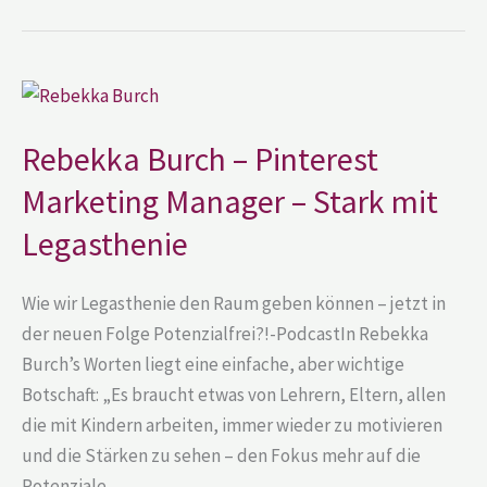
Rebekka
Burch
–
Pinterest
Rebekka Burch – Pinterest
Marketing
Manager
Marketing Manager – Stark mit
–
Stark
mit
Legasthenie
Legasthenie
Wie wir Legasthenie den Raum geben können – jetzt in
der neuen Folge Potenzialfrei?!-PodcastIn Rebekka
Burch’s Worten liegt eine einfache, aber wichtige
Botschaft: „Es braucht etwas von Lehrern, Eltern, allen
die mit Kindern arbeiten, immer wieder zu motivieren
und die Stärken zu sehen – den Fokus mehr auf die
Potenziale