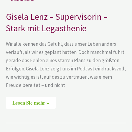
Lenz
–
Supervisorin
Gisela Lenz – Supervisorin –
–
Stark
Stark mit Legasthenie
mit
Legasthenie
Wir alle kennen das Gefühl, dass unser Leben anders
verläuft, als wir es geplant hatten. Doch manchmal führt
gerade das Fehlen eines starren Plans zu den größten
Erfolgen. Gisela Lenz zeigt uns im Podcast eindrucksvoll,
wie wichtig es ist, auf das zu vertrauen, was einem
Freude bereitet – und nicht
Lesen Sie mehr »