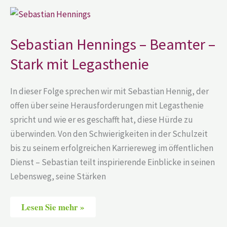
Sebastian
Hennings
–
Beamter
Sebastian Hennings – Beamter –
–
Stark
Stark mit Legasthenie
mit
Legasthenie
In dieser Folge sprechen wir mit Sebastian Hennig, der
offen über seine Herausforderungen mit Legasthenie
spricht und wie er es geschafft hat, diese Hürde zu
überwinden. Von den Schwierigkeiten in der Schulzeit
bis zu seinem erfolgreichen Karriereweg im öffentlichen
Dienst – Sebastian teilt inspirierende Einblicke in seinen
Lebensweg, seine Stärken
Lesen Sie mehr »