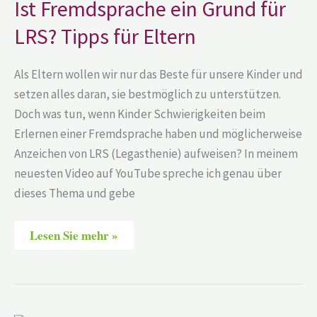
Ist Fremdsprache ein Grund für
für
LRS?
LRS? Tipps für Eltern
Tipps
für
Eltern
Als Eltern wollen wir nur das Beste für unsere Kinder und
setzen alles daran, sie bestmöglich zu unterstützen.
Doch was tun, wenn Kinder Schwierigkeiten beim
Erlernen einer Fremdsprache haben und möglicherweise
Anzeichen von LRS (Legasthenie) aufweisen? In meinem
neuesten Video auf YouTube spreche ich genau über
dieses Thema und gebe
Lesen Sie mehr »