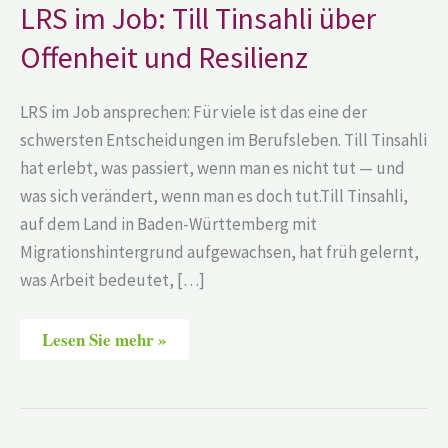
LRS im Job: Till Tinsahli über
und
Resilienz
Offenheit und Resilienz
LRS im Job ansprechen: Für viele ist das eine der
schwersten Entscheidungen im Berufsleben. Till Tinsahli
hat erlebt, was passiert, wenn man es nicht tut — und
was sich verändert, wenn man es doch tut.Till Tinsahli,
auf dem Land in Baden-Württemberg mit
Migrationshintergrund aufgewachsen, hat früh gelernt,
was Arbeit bedeutet, […]
Lesen Sie mehr »