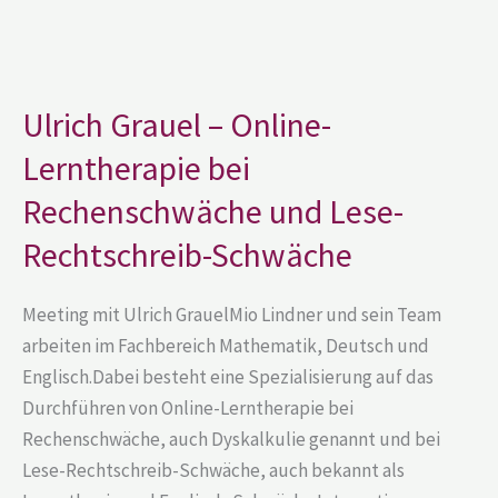
Ulrich
Grauel
–
Online-
Ulrich Grauel – Online-
Lerntherapie
bei
Lerntherapie bei
Rechenschwäche
und
Lese-
Rechenschwäche und Lese-
Rechtschreib-
Schwäche
Rechtschreib-Schwäche
Meeting mit Ulrich GrauelMio Lindner und sein Team
arbeiten im Fachbereich Mathematik, Deutsch und
Englisch.Dabei besteht eine Spezialisierung auf das
Durchführen von Online-Lerntherapie bei
Rechenschwäche, auch Dyskalkulie genannt und bei
Lese-Rechtschreib-Schwäche, auch bekannt als