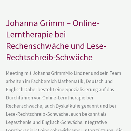
Johanna
Grimm
–
Online-
Johanna Grimm – Online-
Lerntherapie
bei
Lerntherapie bei
Rechenschwäche
und
Lese-
Rechenschwäche und Lese-
Rechtschreib-
Schwäche
Rechtschreib-Schwäche
Meeting mit Johanna GrimmMio Lindner und sein Team
arbeiten im Fachbereich Mathematik, Deutsch und
Englisch.Dabei besteht eine Spezialisierung auf das
Durchführen von Online-Lerntherapie bei
Rechenschwäche, auch Dyskalkulie genannt und bei
Lese-Rechtschreib-Schwäche, auch bekannt als
Legasthenie und Englisch-Schwäche.Integrative
Lerntherapie ist eine sehr wirksame Unterstützung, die