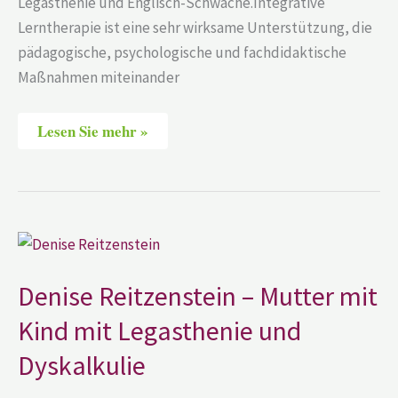
Legasthenie und Englisch-Schwäche.Integrative
Lerntherapie ist eine sehr wirksame Unterstützung, die
pädagogische, psychologische und fachdidaktische
Maßnahmen miteinander
Lesen Sie mehr »
Denise
Reitzenstein
–
Mutter
Denise Reitzenstein – Mutter mit
mit
Kind
Kind mit Legasthenie und
mit
Legasthenie
und
Dyskalkulie
Dyskalkulie