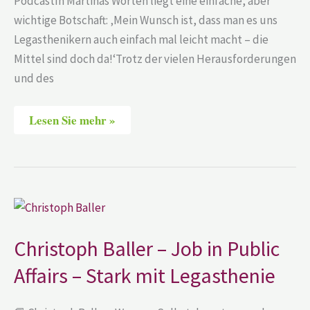
PodcastIn Martinas Worten liegt eine einfache, aber
wichtige Botschaft: ‚Mein Wunsch ist, dass man es uns
Legasthenikern auch einfach mal leicht macht – die
Mittel sind doch da!‘Trotz der vielen Herausforderungen
und des
Lesen Sie mehr »
Christoph
Baller
–
Job
Christoph Baller – Job in Public
in
Public
Affairs – Stark mit Legasthenie
Affairs
–
Stark
mit