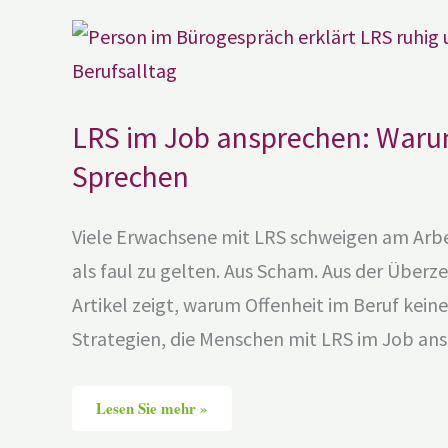
LRS
im
Job
ansprechen:
Warum
Schweigen
mehr
LRS im Job ansprechen: Waru
kostet
als
Sprechen
Sprechen
Viele Erwachsene mit LRS schweigen am Arbei
als faul zu gelten. Aus Scham. Aus der Über
Artikel zeigt, warum Offenheit im Beruf kei
Strategien, die Menschen mit LRS im Job a
Lesen Sie mehr »