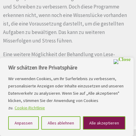
und Schreiben zu verbessern. Doch diese Programme
erkennen nicht, wenn noch eine Wissenslücke vorhanden
ist, die eine Voraussetzung darstellt, um die gestellten
Aufgaben zu bewältigen. Das kann zu weiteren
Misserfolgen und Stress führen.
Eine weitere Möglichkeit der Behandlung von Lese-
Rechtschreib-Schwierigkeiten ist die Nutzung von
Wir schätzen Ihre Privatsphäre
Sprachtherapien oder Ergotherapien. Diese Methoden
Wir verwenden Cookies, um Ihr Surferlebnis zu verbessern,
können häufig helfen, bestimmte Fertigkeiten zu üben,
personalisierte Anzeigen oder Inhalte einzusetzen und unseren
die Voraussetzungen darstellen die Schriftsprache zu
Datenverkehr zu analysieren. Wenn Sie auf „Alle akzeptieren"
meistern. Als alleinige Methode sind diese nicht geeignet,
klicken, stimmen Sie der Anwendung von Cookies
die Schwierigkeiten im Lesen und Schreiben zu
zu.
Cookie-Richtlinie
überwinden.
Anpassen
Alles ablehnen
Alle akzeptieren