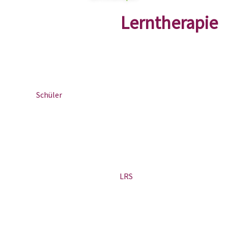
Lerntherapie
Die Legasthenie ist eine Schwäche der Lesefähigkeit und
des Leseverständnisses. Sie kann enorme Konsequenzen für
den
Schüler
haben, da er in seiner Lernfähigkeit stark
eingeschränkt ist. Die Lese-Rechtschreib-Schwierigkeiten
(Lerntherapie bei Legasthenie) hingegen ist die beste
Methode, um diesem Nachteil zu begegnen und ihn sogar
positiv umzukehren. Wir verraten hier alle Tipps und Tricks,
damit Ihr Kind auch mit
LRS
sein Bestes gibt!