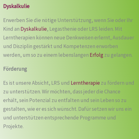
Dyskalkulie
Erwerben Sie die nötige Unterstützung, wenn Sie oder Ihr
Kind an
Dyskalkulie
, Legasthenie oder LRS leiden. Mit
Lerntherapien können neue Denkweisen erlernt, Ausdauer
und Disziplin gestärkt und Kompetenzen erworben
werden, um so zu einem lebenslangen
Erfolg
zu gelangen.
Förderung
Es ist unsere Absicht, LRS und
Lerntherapie
zu fördern und
zu unterstützen. Wir möchten, dass jeder die Chance
erhält, sein Potenzial zu entfalten und sein Leben so zu
gestalten, wie er es sich wünscht. Dafür setzen wir uns ein
und unterstützen entsprechende Programme und
Projekte.