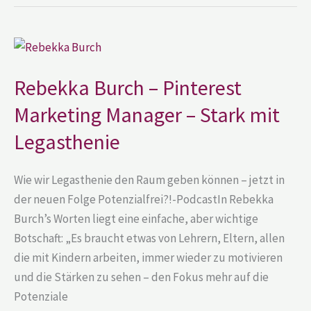
Rebekka
Burch
–
Pinterest
Rebekka Burch – Pinterest
Marketing
Manager
Marketing Manager – Stark mit
–
Stark
mit
Legasthenie
Legasthenie
Wie wir Legasthenie den Raum geben können – jetzt in
der neuen Folge Potenzialfrei?!-PodcastIn Rebekka
Burch’s Worten liegt eine einfache, aber wichtige
Botschaft: „Es braucht etwas von Lehrern, Eltern, allen
die mit Kindern arbeiten, immer wieder zu motivieren
und die Stärken zu sehen – den Fokus mehr auf die
Potenziale