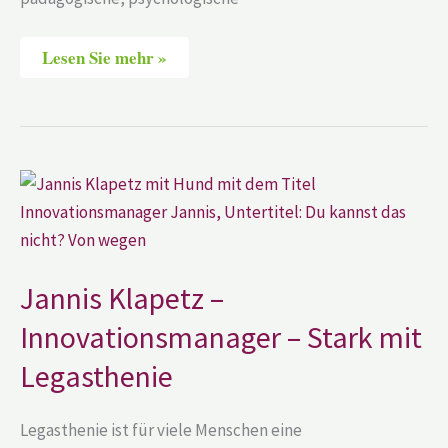
Lesen Sie mehr »
Jannis
Klapetz
–
Innovationsmanager
–
Stark
mit
Jannis Klapetz –
Legasthenie
Innovationsmanager – Stark mit
Legasthenie
Legasthenie ist für viele Menschen eine