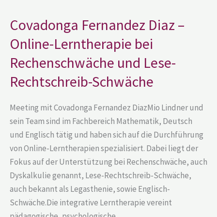
–
Online-
Lerntherapie
Covadonga Fernandez Diaz –
bei
Rechenschwäche
Online-Lerntherapie bei
und
Lese-
Rechenschwäche und Lese-
Rechtschreib-
Schwäche
Rechtschreib-Schwäche
Meeting mit Covadonga Fernandez DiazMio Lindner und
sein Team sind im Fachbereich Mathematik, Deutsch
und Englisch tätig und haben sich auf die Durchführung
von Online-Lerntherapien spezialisiert. Dabei liegt der
Fokus auf der Unterstützung bei Rechenschwäche, auch
Dyskalkulie genannt, Lese-Rechtschreib-Schwäche,
auch bekannt als Legasthenie, sowie Englisch-
Schwäche.Die integrative Lerntherapie vereint
pädagogische, psychologische