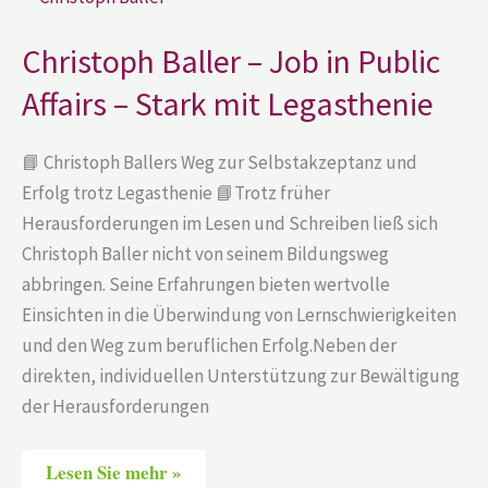
Baller
–
Job
Christoph Baller – Job in Public
in
Public
Affairs – Stark mit Legasthenie
Affairs
–
Stark
mit
📘 Christoph Ballers Weg zur Selbstakzeptanz und
Legasthenie
Erfolg trotz Legasthenie 📘Trotz früher
Herausforderungen im Lesen und Schreiben ließ sich
Christoph Baller nicht von seinem Bildungsweg
abbringen. Seine Erfahrungen bieten wertvolle
Einsichten in die Überwindung von Lernschwierigkeiten
und den Weg zum beruflichen Erfolg.Neben der
direkten, individuellen Unterstützung zur Bewältigung
der Herausforderungen
Lesen Sie mehr »