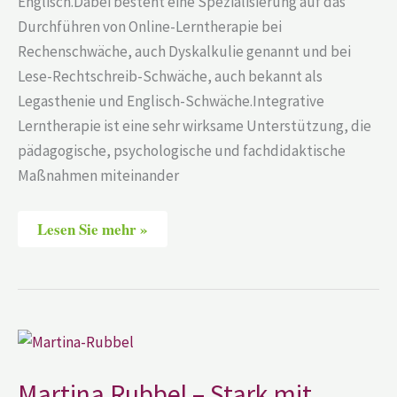
Englisch.Dabei besteht eine Spezialisierung auf das
Durchführen von Online-Lerntherapie bei
Rechenschwäche, auch Dyskalkulie genannt und bei
Lese-Rechtschreib-Schwäche, auch bekannt als
Legasthenie und Englisch-Schwäche.Integrative
Lerntherapie ist eine sehr wirksame Unterstützung, die
pädagogische, psychologische und fachdidaktische
Maßnahmen miteinander
Lesen Sie mehr »
Martina
Rubbel
–
Stark
Martina Rubbel – Stark mit
mit