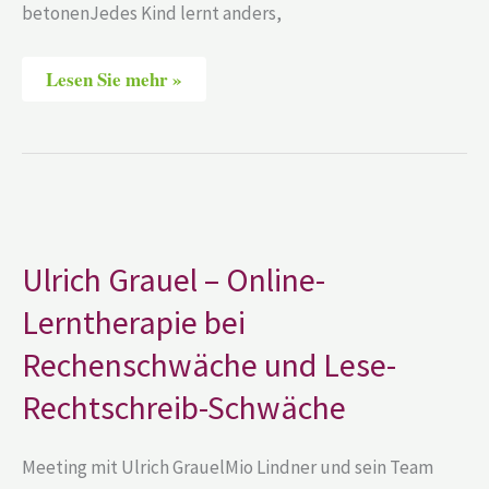
betonenJedes Kind lernt anders,
Lesen Sie mehr »
Ulrich
Grauel
–
Online-
Ulrich Grauel – Online-
Lerntherapie
bei
Lerntherapie bei
Rechenschwäche
und
Lese-
Rechenschwäche und Lese-
Rechtschreib-
Schwäche
Rechtschreib-Schwäche
Meeting mit Ulrich GrauelMio Lindner und sein Team