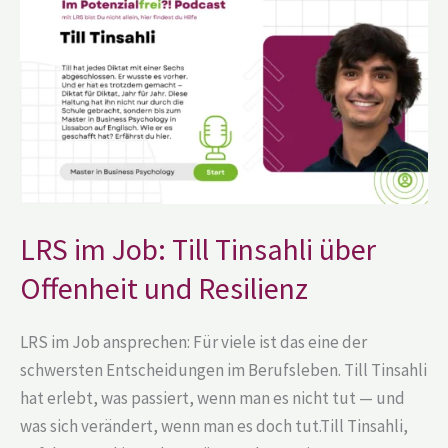
Job:
Till
Tinsahli
über
Offenheit
und
Resilienz
LRS im Job: Till Tinsahli über
Offenheit und Resilienz
LRS im Job ansprechen: Für viele ist das eine der
schwersten Entscheidungen im Berufsleben. Till Tinsahli
hat erlebt, was passiert, wenn man es nicht tut — und
was sich verändert, wenn man es doch tut.Till Tinsahli,