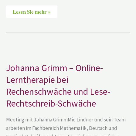
Lesen Sie mehr »
Johanna
Grimm
–
Online-
Johanna Grimm – Online-
Lerntherapie
bei
Lerntherapie bei
Rechenschwäche
und
Lese-
Rechenschwäche und Lese-
Rechtschreib-
Schwäche
Rechtschreib-Schwäche
Meeting mit Johanna GrimmMio Lindner und sein Team
arbeiten im Fachbereich Mathematik, Deutsch und