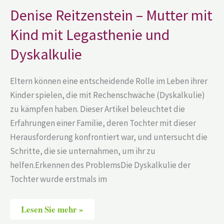
Mutter
Denise Reitzenstein – Mutter mit
mit
Kind
Kind mit Legasthenie und
mit
Legasthenie
und
Dyskalkulie
Dyskalkulie
Eltern können eine entscheidende Rolle im Leben ihrer
Kinder spielen, die mit Rechenschwäche (Dyskalkulie)
zu kämpfen haben. Dieser Artikel beleuchtet die
Erfahrungen einer Familie, deren Tochter mit dieser
Herausforderung konfrontiert war, und untersucht die
Schritte, die sie unternahmen, um ihr zu
helfen.Erkennen des ProblemsDie Dyskalkulie der
Tochter wurde erstmals im
Lesen Sie mehr »