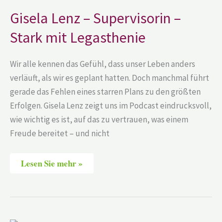
–
Supervisorin
Gisela Lenz – Supervisorin –
–
Stark
Stark mit Legasthenie
mit
Legasthenie
Wir alle kennen das Gefühl, dass unser Leben anders
verläuft, als wir es geplant hatten. Doch manchmal führt
gerade das Fehlen eines starren Plans zu den größten
Erfolgen. Gisela Lenz zeigt uns im Podcast eindrucksvoll,
wie wichtig es ist, auf das zu vertrauen, was einem
Freude bereitet – und nicht
Lesen Sie mehr »