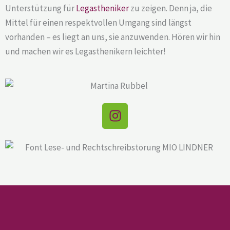
Unterstützung für
Legastheniker
zu zeigen. Denn ja, die
Mittel für einen respektvollen Umgang sind längst
vorhanden – es liegt an uns, sie anzuwenden. Hören wir hin
und machen wir es Legasthenikern leichter!
I
n
s
t
a
g
r
a
m