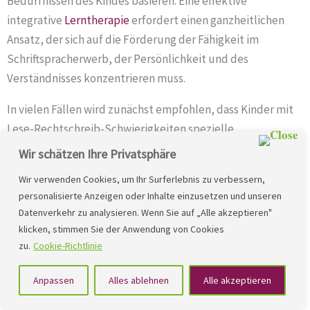
Bedürfnissen des Kindes basieren. Eine effektive
integrative
Lerntherapie
erfordert einen ganzheitlichen
Ansatz, der sich auf die Förderung der Fähigkeit im
Schriftspracherwerb, der Persönlichkeit und des
Verständnisses konzentrieren muss.
In vielen Fällen wird zunächst empfohlen, dass Kinder mit
Lese-Rechtschreib-Schwierigkeiten spezielle
Lernprogramme absolvieren. Diese Programme sollen
Wir schätzen Ihre Privatsphäre
zusätzlich in der
Schule
oder zu Hause absolviert werden.
Wir verwenden Cookies, um Ihr Surferlebnis zu verbessern,
Wenn die Entwicklungslücken noch nicht so groß sind,
personalisierte Anzeigen oder Inhalte einzusetzen und unseren
können sie dazu beitragen, die Lücken zu schließen. Bei
Datenverkehr zu analysieren. Wenn Sie auf „Alle akzeptieren"
Kindern die schon erhebliche Entwicklungsverzögerungen
klicken, stimmen Sie der Anwendung von Cookies
haben, können diese Programme bewirken, dass die Kinder
zu.
Cookie-Richtlinie
zunächst voller Eifer diese Programme nutzen, doch es
Anpassen
Alles ablehnen
Alle akzeptieren
wird sich keine Verbesserung einstellen. Deshalb wird das
Misserfolgserlebnis und die Frustration umso größer.