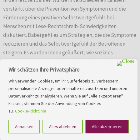
verstärkt über die Prävention von Symptomen und die
Förderung eines positiven Selbstwertgefühls bei
Menschen mit Lese-Rechtschreib-Schwierigkeiten
diskutiert. Dabei geht es um Strategien, die die Symptome
reduzieren und das Selbstwertgefühl der Betroffenen
steigern. Es wurden Ideen geäußert, wie soziales
Kompetenztraining und kognitive Verhaltenstherapie
Wir schätzen Ihre Privatsphäre
(CBT).
Wir verwenden Cookies, um Ihr Surferlebnis zu verbessern,
Soziales Kompetenztraining ist eine Methode, um soziale
personalisierte Anzeigen oder Inhalte einzusetzen und unseren
Fähigkeiten zu trainieren und so die Symptome von Lese-
Datenverkehr zu analysieren. Wenn Sie auf „Alle akzeptieren"
klicken, stimmen Sie der Anwendung von Cookies
Rechtschreib-Schwierigkeiten zu reduzieren. CBT
zu.
Cookie-Richtlinie
hingegen fokussiert sich auf die Gedanken und das
Verhalten der Betroffenen und soll dabei helfen, ein
Anpassen
Alles ablehnen
Alle akzeptieren
positives Selbstwertgefühl zu entwickeln. Beide Ansätze
haben das Ziel, die Lebensqualität der Betroffenen zu