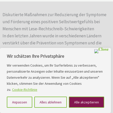
Diskutierte Maßnahmen zur Reduzierung der Symptome
und Förderung eines positiven Selbstwertgefühls bei
Menschen mit Lese-Rechtschreib-Schwierigkeiten
In den letzten Jahren wurde in verschiedenen Ländern
verstärkt über die Prävention von Symptomen und die
Förderung eines positiven Selbstwertgefühls bei
Wir schätzen Ihre Privatsphäre
Menschen mit Lese-Rechtschreib-Schwierigkeiten
diskutiert. Dabei geht es um Strategien, die die Symptome
Wir verwenden Cookies, um Ihr Surferlebnis zu verbessern,
reduzieren und das Selbstwertgefühl der Betroffenen
personalisierte Anzeigen oder Inhalte einzusetzen und unseren
Datenverkehr zu analysieren. Wenn Sie auf „Alle akzeptieren"
steigern. Es wurden Ideen geäußert, wie soziales
klicken, stimmen Sie der Anwendung von Cookies
Kompetenztraining und kognitive Verhaltenstherapie
zu.
Cookie-Richtlinie
(CBT).
Anpassen
Alles ablehnen
Alle akzeptieren
Soziales Kompetenztraining ist eine Methode, um soziale