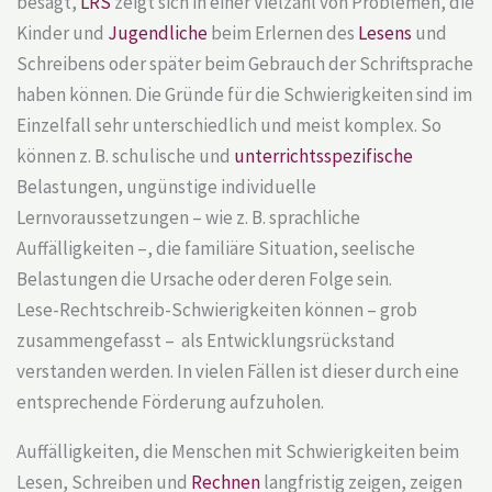
besagt,
LRS
zeigt sich in einer Vielzahl von Problemen, die
Kinder und
Jugendliche
beim Erlernen des
Lesens
und
Schreibens oder später beim Gebrauch der Schriftsprache
haben können. Die Gründe für die Schwierigkeiten sind im
Einzelfall sehr unterschiedlich und meist komplex. So
können z. B. schulische und
unterrichtsspezifische
Belastungen, ungünstige individuelle
Lernvoraussetzungen – wie z. B. sprachliche
Auffälligkeiten –, die familiäre Situation, seelische
Belastungen die Ursache oder deren Folge sein.
Lese-Rechtschreib-Schwierigkeiten können – grob
zusammengefasst – als Entwicklungsrückstand
verstanden werden. In vielen Fällen ist dieser durch eine
entsprechende Förderung aufzuholen.
Auffälligkeiten, die Menschen mit Schwierigkeiten beim
Lesen, Schreiben und
Rechnen
langfristig zeigen, zeigen