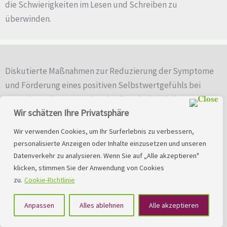
die Schwierigkeiten im Lesen und Schreiben zu
überwinden.
Diskutierte Maßnahmen zur Reduzierung der Symptome
und Förderung eines positiven Selbstwertgefühls bei
Menschen mit Lese-Rechtschreib-Schwierigkeiten
Wir schätzen Ihre Privatsphäre
In den letzten Jahren wurde in verschiedenen Ländern
verstärkt über die Prävention von Symptomen und die
Wir verwenden Cookies, um Ihr Surferlebnis zu verbessern,
Förderung eines positiven Selbstwertgefühls bei
personalisierte Anzeigen oder Inhalte einzusetzen und unseren
Menschen mit Lese-Rechtschreib-Schwierigkeiten
Datenverkehr zu analysieren. Wenn Sie auf „Alle akzeptieren"
klicken, stimmen Sie der Anwendung von Cookies
diskutiert. Dabei geht es um Strategien, die die Symptome
zu.
Cookie-Richtlinie
reduzieren und das Selbstwertgefühl der Betroffenen
steigern. Es wurden Ideen geäußert, wie soziales
Anpassen
Alles ablehnen
Alle akzeptieren
Kompetenztraining und kognitive Verhaltenstherapie