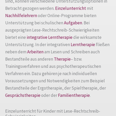
sind, können verschiedene Unterstützungsoptionen in
Betracht gezogen werden.
Einzelunterricht
mit
Nachhilfelehrern
oder Online-Programme bieten
Unterstützung bei schulischen
Aufgaben
. Bei
ausgeprägten Lese-Rechtschreib-Schwierigkeiten
bietet eine
integrative Lerntherapie
die wirksamste
Unterstützung. In der integrativen
Lerntherapie
fließen
neben dem
Arbeiten
am Lesen und Schreiben auch
Bestandteile aus anderen
Therapie
– bzw.
Trainingsverfahren und aus psychotherapeutischen
Verfahren ein. Dazu gehören je nach individuellen
Voraussetzungen und Notwendigkeiten zum Beispiel
Bestandteile der Ergotherapie, der Spieltherapie, der
Gesprächstherapie
oder der
Familientherapie
.
Einzelunterricht für Kinder mit Lese-Rechtschreib-