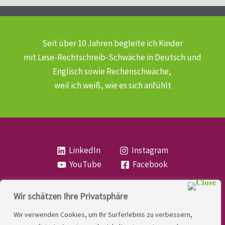
Seit über 10 Jahren begleite ich Kinder
mit Lese-Rechtschreib-Schwäche
in Deutsch und
Englisch sowie Rechenschwäche,
weil ich weiß, wie es sich anfühlt
LinkedIn
Instagram
YouTube
Facebook
Wir schätzen Ihre Privatsphäre
Copyright
Lese- und Rechtschreibstörung
| MIO
Wir verwenden Cookies, um Ihr Surferlebnis zu verbessern,
LINDNER. 2026 | Powered by
Yadbo
.