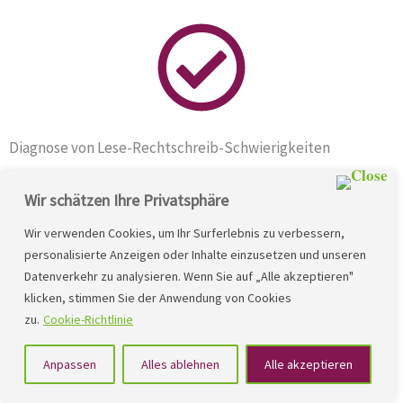
Diagnose von Lese-Rechtschreib-Schwierigkeiten
Nach der Diagnose von Lese-Rechtschreib-Schwierigkeiten
Wir schätzen Ihre Privatsphäre
kann eine passende integrative
Lerntherapie
angeboten
Wir verwenden Cookies, um Ihr Surferlebnis zu verbessern,
werden. Die Unterstützung sollte auf den individuellen
personalisierte Anzeigen oder Inhalte einzusetzen und unseren
Bedürfnissen des Kindes basieren. Eine effektive
Datenverkehr zu analysieren. Wenn Sie auf „Alle akzeptieren"
integrative
Lerntherapie
erfordert einen ganzheitlichen
klicken, stimmen Sie der Anwendung von Cookies
Ansatz, der sich auf die Förderung der Fähigkeit im
zu.
Cookie-Richtlinie
Schriftspracherwerb, der Persönlichkeit und des
Verständnisses konzentrieren muss.
Anpassen
Alles ablehnen
Alle akzeptieren