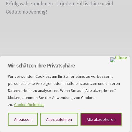
Erfolg wahrzunehmen – in jedem Fall ist hierzu viel
Geduld notwendig!
Was sind Lese-Rechtschreib-Schwierigkeiten und warum
Wir schätzen Ihre Privatsphäre
ist eine frühzeitige Intervention wichtig?
Wir verwenden Cookies, um Ihr Surferlebnis zu verbessern,
Lese-Rechtschreib-Schwierigkeiten können durch eine
personalisierte Anzeigen oder Inhalte einzusetzen und unseren
Reihe von Faktoren bedingt sein. Einige Kinder brauchen
Datenverkehr zu analysieren. Wenn Sie auf „Alle akzeptieren"
klicken, stimmen Sie der Anwendung von Cookies
nur etwas mehr Zeit lesen zu
lernen
oder die Regeln der
zu.
Cookie-Richtlinie
Sprache zu verstehen. Andere Kinder haben noch
tiefergehende Schwierigkeiten, die ihre Fähigkeit
Anpassen
Alles ablehnen
Alle akzeptieren
beeinträchtigt lesen und schreiben zu lernen.