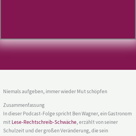
Niemals aufgeben, immer wieder Mut schöpfen
Zusammenfassung
In dieser Podcast-Folge spricht Ben Wagner, ein Gastronom
mit
Lese-Rechtschreib-Schwäche
, erzählt von seiner
Schulzeit und der großen Veränderung, die sein