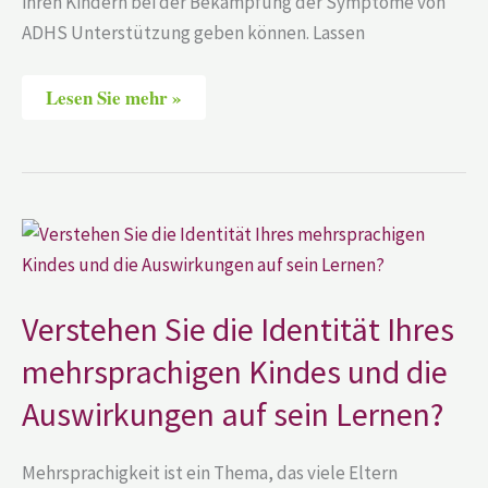
ihren Kindern bei der Bekämpfung der Symptome von
ADHS Unterstützung geben können. Lassen
Lesen Sie mehr »
Verstehen
Sie
die
Identität
Ihres
mehrsprachigen
Verstehen Sie die Identität Ihres
Kindes
und
mehrsprachigen Kindes und die
die
Auswirkungen
Auswirkungen auf sein Lernen?
auf
sein
Lernen?
Mehrsprachigkeit ist ein Thema, das viele Eltern