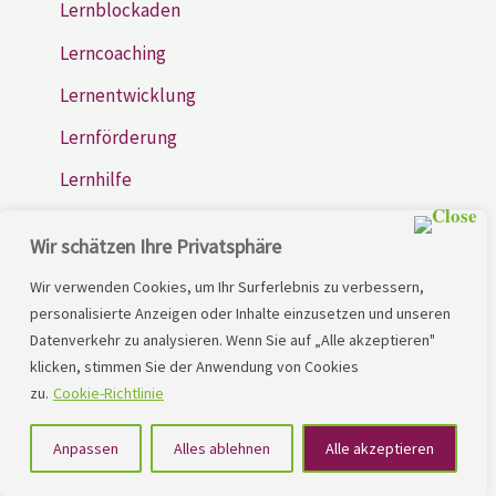
Lernblockaden
Lerncoaching
Lernentwicklung
Lernförderung
Lernhilfe
Lernmethoden
Wir schätzen Ihre Privatsphäre
Lernpotential
Wir verwenden Cookies, um Ihr Surferlebnis zu verbessern,
Lernschwierigkeiten
personalisierte Anzeigen oder Inhalte einzusetzen und unseren
Datenverkehr zu analysieren. Wenn Sie auf „Alle akzeptieren"
Lernstrategien
klicken, stimmen Sie der Anwendung von Cookies
Lerntherapie
zu.
Cookie-Richtlinie
Leseschwierigkeiten
Anpassen
Alles ablehnen
Alle akzeptieren
LRS, Lerntherapie