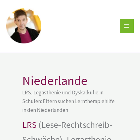
Zum
Inhalt
springen
Niederlande
LRS, Legasthenie und Dyskalkulie in
Schulen: Eltern suchen Lerntherapiehilfe
in den Niederlanden
LRS
(Lese-Rechtschreib-
Schwäche), Legasthenie