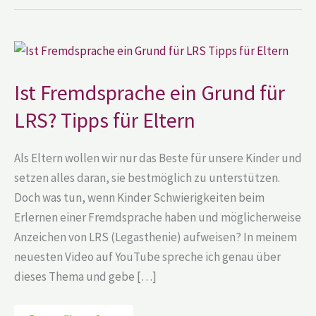
Ist
Fremdsprache
ein
Grund
Ist Fremdsprache ein Grund für
für
LRS?
LRS? Tipps für Eltern
Tipps
für
Eltern
Als Eltern wollen wir nur das Beste für unsere Kinder und
setzen alles daran, sie bestmöglich zu unterstützen.
Doch was tun, wenn Kinder Schwierigkeiten beim
Erlernen einer Fremdsprache haben und möglicherweise
Anzeichen von LRS (Legasthenie) aufweisen? In meinem
neuesten Video auf YouTube spreche ich genau über
dieses Thema und gebe […]