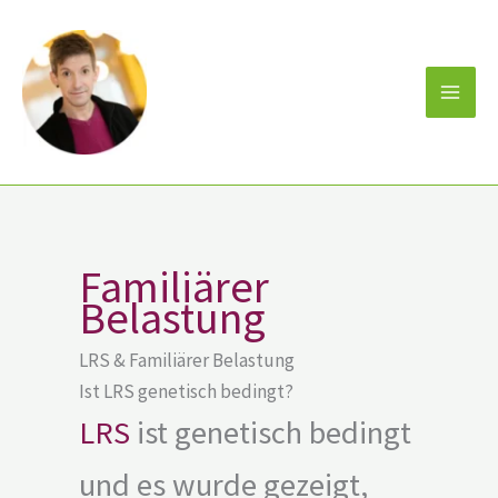
Zum
Inhalt
springen
Familiärer
Belastung
LRS & Familiärer Belastung
Ist LRS genetisch bedingt?
LRS
ist genetisch bedingt
und es wurde gezeigt,