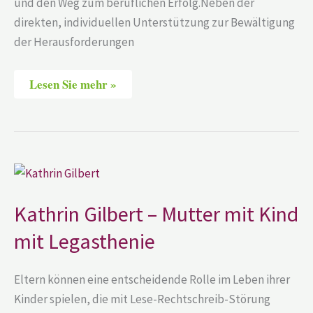
und den Weg zum beruflichen Erfolg.Neben der
direkten, individuellen Unterstützung zur Bewältigung
der Herausforderungen
Lesen Sie mehr »
Kathrin
Gilbert
–
Mutter
Kathrin Gilbert – Mutter mit Kind
mit
Kind
mit Legasthenie
mit
Legasthenie
Eltern können eine entscheidende Rolle im Leben ihrer
Kinder spielen, die mit Lese-Rechtschreib-Störung