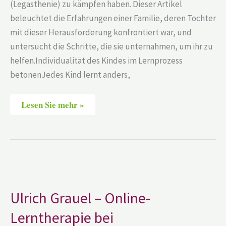
(Legasthenie) zu kämpfen haben. Dieser Artikel
beleuchtet die Erfahrungen einer Familie, deren Tochter
mit dieser Herausforderung konfrontiert war, und
untersucht die Schritte, die sie unternahmen, um ihr zu
helfen.Individualität des Kindes im Lernprozess
betonenJedes Kind lernt anders,
Lesen Sie mehr »
Ulrich
Grauel
–
Online-
Ulrich Grauel – Online-
Lerntherapie
bei
Lerntherapie bei
Rechenschwäche
und