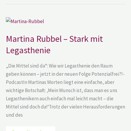
Martina
Rubbel
–
Stark
Martina Rubbel – Stark mit
mit
Legasthenie
Legasthenie
„Die Mittel sind da“: Wie wir Legasthenie den Raum
geben können – jetzt in der neuen Folge Potenzialfrei?!-
PodcastIn Martinas Worten liegt eine einfache, aber
wichtige Botschaft: ‚Mein Wunsch ist, dass man es uns
Legasthenikern auch einfach mal leicht macht – die
Mittel sind doch da!‘Trotz der vielen Herausforderungen
und des