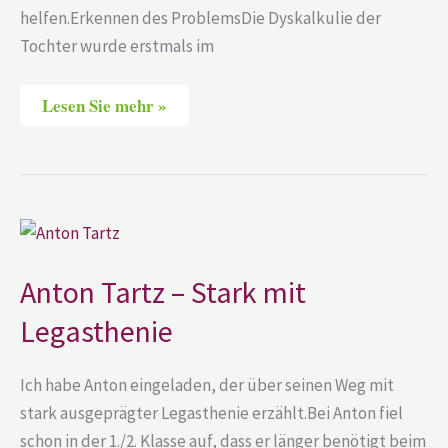
helfen.Erkennen des ProblemsDie Dyskalkulie der
Tochter wurde erstmals im
Lesen Sie mehr »
Anton
Tartz
–
Stark
Anton Tartz – Stark mit
mit
Legasthenie
Legasthenie
Ich habe Anton eingeladen, der über seinen Weg mit
stark ausgeprägter Legasthenie erzählt.Bei Anton fiel
schon in der 1./2. Klasse auf, dass er länger benötigt beim