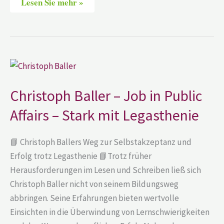
Lesen Sie mehr »
Christoph
Baller
–
Job
Christoph Baller – Job in Public
in
Public
Affairs – Stark mit Legasthenie
Affairs
–
Stark
mit
📘 Christoph Ballers Weg zur Selbstakzeptanz und
Legasthenie
Erfolg trotz Legasthenie 📘Trotz früher
Herausforderungen im Lesen und Schreiben ließ sich
Christoph Baller nicht von seinem Bildungsweg
abbringen. Seine Erfahrungen bieten wertvolle
Einsichten in die Überwindung von Lernschwierigkeiten