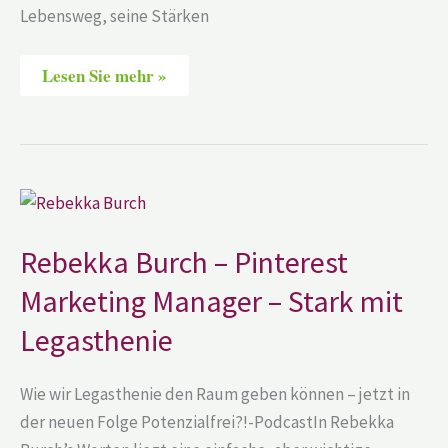
Lebensweg, seine Stärken
Lesen Sie mehr »
Rebekka
Burch
–
Pinterest
Rebekka Burch – Pinterest
Marketing
Manager
Marketing Manager – Stark mit
–
Stark
mit
Legasthenie
Legasthenie
Wie wir Legasthenie den Raum geben können – jetzt in
der neuen Folge Potenzialfrei?!-PodcastIn Rebekka