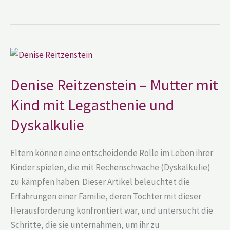
Denise
Reitzenstein
–
Mutter
Denise Reitzenstein – Mutter mit
mit
Kind
Kind mit Legasthenie und
mit
Legasthenie
und
Dyskalkulie
Dyskalkulie
Eltern können eine entscheidende Rolle im Leben ihrer
Kinder spielen, die mit Rechenschwäche (Dyskalkulie)
zu kämpfen haben. Dieser Artikel beleuchtet die
Erfahrungen einer Familie, deren Tochter mit dieser
Herausforderung konfrontiert war, und untersucht die
Schritte, die sie unternahmen, um ihr zu