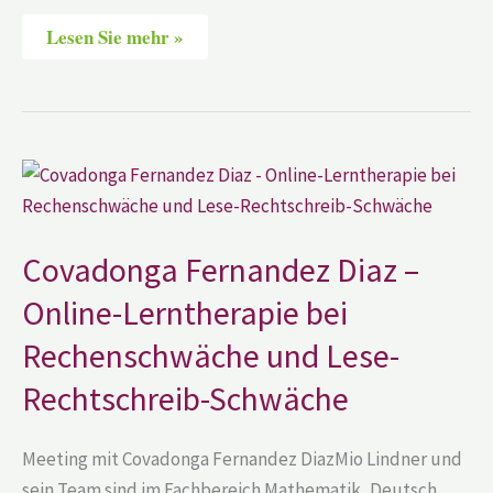
Lesen Sie mehr »
Covadonga
Fernandez
Diaz
–
Online-
Lerntherapie
Covadonga Fernandez Diaz –
bei
Rechenschwäche
Online-Lerntherapie bei
und
Lese-
Rechenschwäche und Lese-
Rechtschreib-
Schwäche
Rechtschreib-Schwäche
Meeting mit Covadonga Fernandez DiazMio Lindner und
sein Team sind im Fachbereich Mathematik, Deutsch