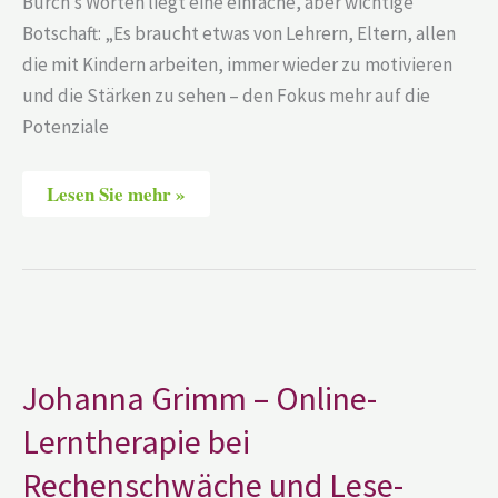
Burch’s Worten liegt eine einfache, aber wichtige
Botschaft: „Es braucht etwas von Lehrern, Eltern, allen
die mit Kindern arbeiten, immer wieder zu motivieren
und die Stärken zu sehen – den Fokus mehr auf die
Potenziale
Lesen Sie mehr »
Johanna
Grimm
–
Online-
Johanna Grimm – Online-
Lerntherapie
bei
Lerntherapie bei
Rechenschwäche
und
Lese-
Rechenschwäche und Lese-
Rechtschreib-