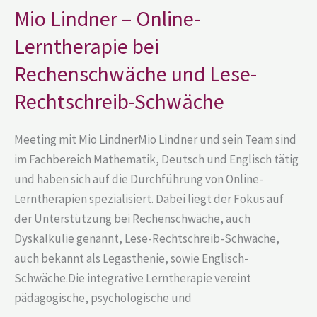
Lerntherapie
bei
Mio Lindner – Online-
Rechenschwäche
und
Lerntherapie bei
Lese-
Rechtschreib-
Rechenschwäche und Lese-
Schwäche
Rechtschreib-Schwäche
Meeting mit Mio LindnerMio Lindner und sein Team sind
im Fachbereich Mathematik, Deutsch und Englisch tätig
und haben sich auf die Durchführung von Online-
Lerntherapien spezialisiert. Dabei liegt der Fokus auf
der Unterstützung bei Rechenschwäche, auch
Dyskalkulie genannt, Lese-Rechtschreib-Schwäche,
auch bekannt als Legasthenie, sowie Englisch-
Schwäche.Die integrative Lerntherapie vereint
pädagogische, psychologische und