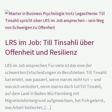
LRS
im
Job:
Till
Tinsahli
über
Offenheit
LRS im Job: Till Tinsahli über
und
Resilienz
Offenheit und Resilienz
LRS im Job ansprechen: Für viele ist das eine der
schwersten Entscheidungen im Berufsleben. Till Tinsahli
hat erlebt, was passiert, wenn man es nicht tut — und
was sich verändert, wenn man es doch tut.Till Tinsahli,
auf dem Land in Baden-Württemberg mit
Migrationshintergrund aufgewachsen, hat früh gelernt,
was Arbeit bedeutet, […]