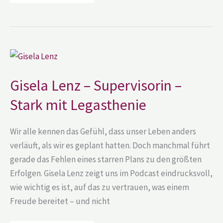
Gisela
Lenz
–
Supervisorin
Gisela Lenz – Supervisorin –
–
Stark
Stark mit Legasthenie
mit
Legasthenie
Wir alle kennen das Gefühl, dass unser Leben anders
verläuft, als wir es geplant hatten. Doch manchmal führt
gerade das Fehlen eines starren Plans zu den größten
Erfolgen. Gisela Lenz zeigt uns im Podcast eindrucksvoll,
wie wichtig es ist, auf das zu vertrauen, was einem
Freude bereitet – und nicht