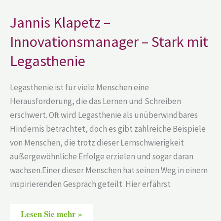
Stark
mit
Jannis Klapetz –
Legasthenie
Innovationsmanager – Stark mit
Legasthenie
Legasthenie ist für viele Menschen eine
Herausforderung, die das Lernen und Schreiben
erschwert. Oft wird Legasthenie als unüberwindbares
Hindernis betrachtet, doch es gibt zahlreiche Beispiele
von Menschen, die trotz dieser Lernschwierigkeit
außergewöhnliche Erfolge erzielen und sogar daran
wachsen.Einer dieser Menschen hat seinen Weg in einem
inspirierenden Gespräch geteilt. Hier erfährst
Lesen Sie mehr »