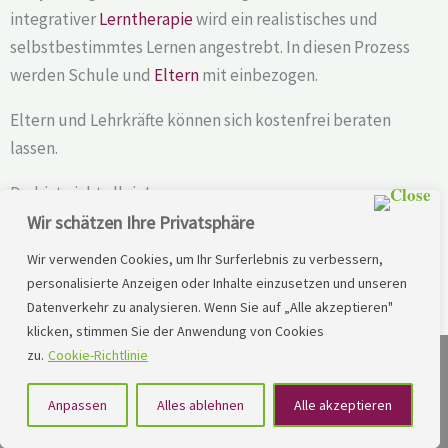
integrativer
Lerntherapie
wird ein realistisches und
selbstbestimmtes Lernen angestrebt. In diesen Prozess
werden Schule und
Eltern
mit einbezogen.
Eltern und Lehrkräfte können sich kostenfrei beraten
lassen.
Du bist nicht allein!
Wir schätzen Ihre Privatsphäre
Hier findest Du professionelle Hilfe und Unterstützung,
Wir verwenden Cookies, um Ihr Surferlebnis zu verbessern,
um Schwierigkeiten zu bewältigen und deine Potenziale
personalisierte Anzeigen oder Inhalte einzusetzen und unseren
voll entfalten zu können.
Datenverkehr zu analysieren. Wenn Sie auf „Alle akzeptieren"
klicken, stimmen Sie der Anwendung von Cookies
zu.
Cookie-Richtlinie
Anpassen
Alles ablehnen
Alle akzeptieren
"Starte jetzt Deine Reise zu einer erfolgreicheren Zukunft: