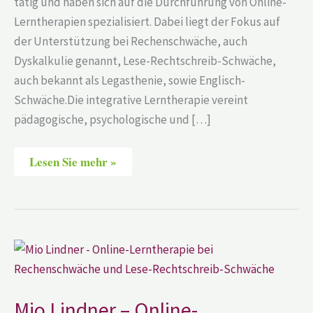
tätig und haben sich auf die Durchführung von Online-
Lerntherapien spezialisiert. Dabei liegt der Fokus auf
der Unterstützung bei Rechenschwäche, auch
Dyskalkulie genannt, Lese-Rechtschreib-Schwäche,
auch bekannt als Legasthenie, sowie Englisch-
Schwäche.Die integrative Lerntherapie vereint
pädagogische, psychologische und […]
Lesen Sie mehr »
Mio
Lindner
–
Online-
Lerntherapie
bei
Mio Lindner – Online-