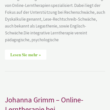
von Online-Lerntherapien spezialisiert. Dabei liegt der
Fokus auf der Unterstützung bei Rechenschwäche, auch
Dyskalkulie genannt, Lese-Rechtschreib-Schwäche,
auch bekannt als Legasthenie, sowie Englisch-
Schwäche.Die integrative Lerntherapie vereint
pädagogische, psychologische
Lesen Sie mehr »
Johanna
Grimm
–
Online-
Johanna Grimm – Online-
Lerntherapie
bei
Lerntherapie bei
Rechenschwäche