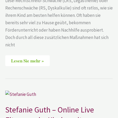
Lese-Rechtschreib-Schwäche (LRS, Legasthenie) oder
Rechenschwäche (RS, Dyskalkulie) sind oft ratlos, wie sie
ihrem Kind am besten helfen können. Oft haben sie
bereits sehr viel zu Hause geübt, bekommen
Förderunterricht oder haben Nachhilfe ausprobiert.
Doch durch all diese zusätzlichen Maßnahmen hat sich
nicht
Lesen Sie mehr »
Stefanie
Guth
–
Online
Stefanie Guth – Online Live
Live
Elternrunde,