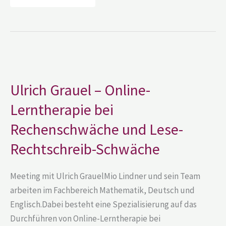
Ulrich
Grauel
–
Online-
Ulrich Grauel – Online-
Lerntherapie
bei
Lerntherapie bei
Rechenschwäche
und
Lese-
Rechenschwäche und Lese-
Rechtschreib-
Schwäche
Rechtschreib-Schwäche
Meeting mit Ulrich GrauelMio Lindner und sein Team
arbeiten im Fachbereich Mathematik, Deutsch und
Englisch.Dabei besteht eine Spezialisierung auf das
Durchführen von Online-Lerntherapie bei