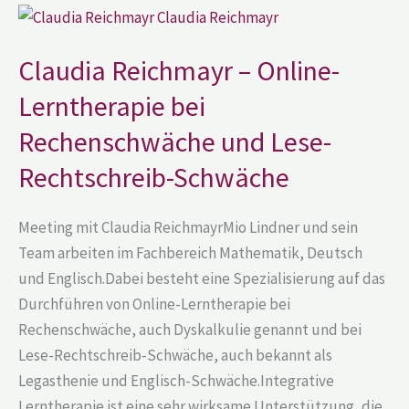
Claudia
Reichmayr
–
Online-
Claudia Reichmayr – Online-
Lerntherapie
bei
Lerntherapie bei
Rechenschwäche
und
Lese-
Rechenschwäche und Lese-
Rechtschreib-
Schwäche
Rechtschreib-Schwäche
Meeting mit Claudia ReichmayrMio Lindner und sein
Team arbeiten im Fachbereich Mathematik, Deutsch
und Englisch.Dabei besteht eine Spezialisierung auf das
Durchführen von Online-Lerntherapie bei
Rechenschwäche, auch Dyskalkulie genannt und bei
Lese-Rechtschreib-Schwäche, auch bekannt als
Legasthenie und Englisch-Schwäche.Integrative
Lerntherapie ist eine sehr wirksame Unterstützung, die