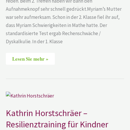
reden. Beim 2. Treffen haben wir dann den
Aufnahmeknopf sehr schnell gedrückt.Myriam’s Mutter
war sehr aufmerksam. Schon in der 2. Klasse fiel ihr auf,
dass Myriam Schwierigkeiten in Mathe hatte. Der
standardisierte Test ergab Rechenschwäche /
Dyskalkulie. In der 1. Klasse
Lesen Sie mehr »
Kathrin
Horstschräer
–
Resilienztraining
Kathrin Horstschräer –
für
Kindner
Resilienztraining für Kindner