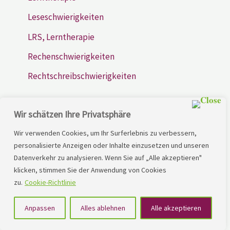
Leseschwierigkeiten
LRS, Lerntherapie
Rechenschwierigkeiten
Rechtschreibschwierigkeiten
Wir schätzen Ihre Privatsphäre
Wir verwenden Cookies, um Ihr Surferlebnis zu verbessern,
personalisierte Anzeigen oder Inhalte einzusetzen und unseren
Datenverkehr zu analysieren. Wenn Sie auf „Alle akzeptieren"
Wir unterstützen Kinder und Jugendliche mit LRS oder
klicken, stimmen Sie der Anwendung von Cookies
zu.
Cookie-Richtlinie
RS – und helfen ihnen, eine gesunde Lebensperspektive
zu entwickeln.
Anpassen
Alles ablehnen
Alle akzeptieren