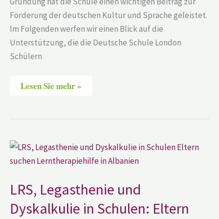
Gründung hat die Schule einen wichtigen Beitrag zur
Förderung der deutschen Kultur und Sprache geleistet.
Im Folgenden werfen wir einen Blick auf die
Unterstützung, die die Deutsche Schule London
Schülern
Lesen Sie mehr »
LRS,
Legasthenie
und
Dyskalkulie
in
Schulen:
LRS, Legasthenie und
Eltern
suchen
Dyskalkulie in Schulen: Eltern
Lerntherapiehilfe
in