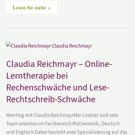
Lesen Sie mehr »
Claudia
Reichmayr
–
Online-
Claudia Reichmayr – Online-
Lerntherapie
bei
Lerntherapie bei
Rechenschwäche
und
Lese-
Rechenschwäche und Lese-
Rechtschreib-
Schwäche
Rechtschreib-Schwäche
Meeting mit Claudia ReichmayrMio Lindner und sein
Team arbeiten im Fachbereich Mathematik, Deutsch
und Englisch.Dabei besteht eine Spezialisierung auf das