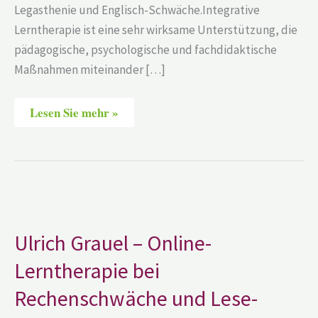
Legasthenie und Englisch-Schwäche.Integrative
Lerntherapie ist eine sehr wirksame Unterstützung, die
pädagogische, psychologische und fachdidaktische
Maßnahmen miteinander […]
Lesen Sie mehr »
Ulrich
Grauel
–
Online-
Ulrich Grauel – Online-
Lerntherapie
bei
Lerntherapie bei
Rechenschwäche
und
Lese-
Rechenschwäche und Lese-
Rechtschreib-
Schwäche