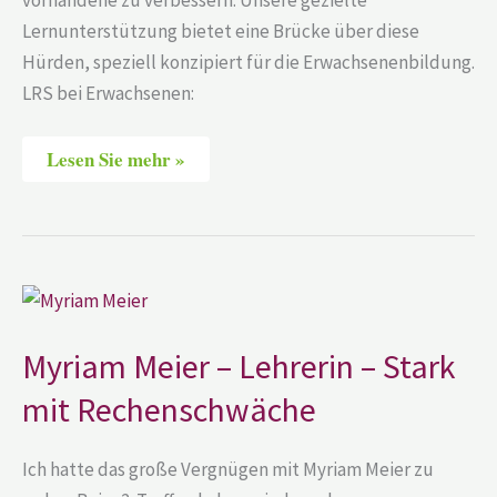
Lernunterstützung bietet eine Brücke über diese
Hürden, speziell konzipiert für die Erwachsenenbildung.
LRS bei Erwachsenen:
Lesen Sie mehr »
Myriam
Meier
–
Lehrerin
Myriam Meier – Lehrerin – Stark
–
Stark
mit Rechenschwäche
mit
Rechenschwäche
Ich hatte das große Vergnügen mit Myriam Meier zu