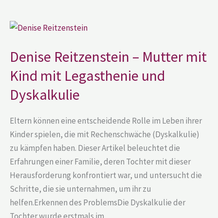
Denise
Reitzenstein
–
Mutter
Denise Reitzenstein – Mutter mit
mit
Kind
Kind mit Legasthenie und
mit
Legasthenie
und
Dyskalkulie
Dyskalkulie
Eltern können eine entscheidende Rolle im Leben ihrer
Kinder spielen, die mit Rechenschwäche (Dyskalkulie)
zu kämpfen haben. Dieser Artikel beleuchtet die
Erfahrungen einer Familie, deren Tochter mit dieser
Herausforderung konfrontiert war, und untersucht die
Schritte, die sie unternahmen, um ihr zu
helfen.Erkennen des ProblemsDie Dyskalkulie der
Tochter wurde erstmals im