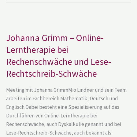
Johanna
Grimm
–
Online-
Johanna Grimm – Online-
Lerntherapie
bei
Lerntherapie bei
Rechenschwäche
und
Lese-
Rechenschwäche und Lese-
Rechtschreib-
Schwäche
Rechtschreib-Schwäche
Meeting mit Johanna GrimmMio Lindner und sein Team
arbeiten im Fachbereich Mathematik, Deutsch und
Englisch.Dabei besteht eine Spezialisierung auf das
Durchführen von Online-Lerntherapie bei
Rechenschwäche, auch Dyskalkulie genannt und bei
Lese-Rechtschreib-Schwäche, auch bekannt als