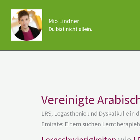
Zum
Inhalt
Mio Lindner
springen
Du bist nicht allein.
Vereinigte Arabisc
LRS, Legasthenie und Dyskalkulie in 
Emirate: Eltern suchen Lerntherapieh
Lernschwierigkeiten
wie
L