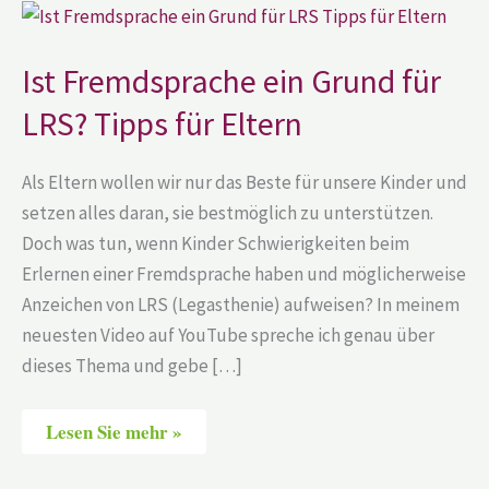
Ist
Fremdsprache
ein
Grund
Ist Fremdsprache ein Grund für
für
LRS?
LRS? Tipps für Eltern
Tipps
für
Eltern
Als Eltern wollen wir nur das Beste für unsere Kinder und
setzen alles daran, sie bestmöglich zu unterstützen.
Doch was tun, wenn Kinder Schwierigkeiten beim
Erlernen einer Fremdsprache haben und möglicherweise
Anzeichen von LRS (Legasthenie) aufweisen? In meinem
neuesten Video auf YouTube spreche ich genau über
dieses Thema und gebe […]
Lesen Sie mehr »