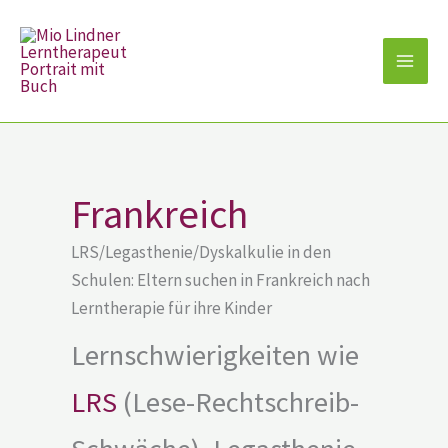
Zum
Inhalt
springen
Frankreich
LRS/Legasthenie/Dyskalkulie in den
Schulen: Eltern suchen in Frankreich nach
Lerntherapie für ihre Kinder
Lernschwierigkeiten wie
LRS
(Lese-Rechtschreib-