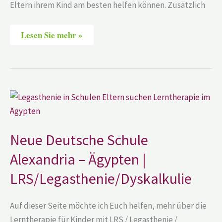
Eltern ihrem Kind am besten helfen können. Zusätzlich
Lesen Sie mehr »
Neue
Deutsche
Schule
Alexandria
–
Ägypten
Neue Deutsche Schule
|
LRS/Legasthenie/Dyskalkulie
Alexandria – Ägypten |
LRS/Legasthenie/Dyskalkulie
Auf dieser Seite möchte ich Euch helfen, mehr über die
Lerntherapie für Kinder mit LRS / Legasthenie /