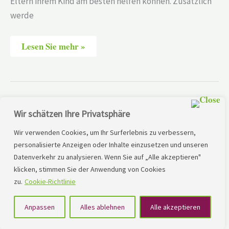
Eltern ihrem Kind am besten helfen können. Zusätzlich
werde
Lesen Sie mehr »
Europa-
Wir schätzen Ihre Privatsphäre
Schule
Kairo
–
Wir verwenden Cookies, um Ihr Surferlebnis zu verbessern,
Ägypten
personalisierte Anzeigen oder Inhalte einzusetzen und unseren
|
Datenverkehr zu analysieren. Wenn Sie auf „Alle akzeptieren"
LRS/Legasthenie/Dyskalkulie
Europa-Schule Kairo – Ägypten |
klicken, stimmen Sie der Anwendung von Cookies
zu.
Cookie-Richtlinie
LRS/Legasthenie/Dyskalkulie
Anpassen
Alles ablehnen
Alle akzeptieren
Auf dieser Seite möchte ich Euch helfen, mehr über die