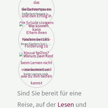
Wie Lerntherapie das
Selbstvertrauen und
den Erfolg in der
Schule steigern kann
Wie können Eltern
ihren Kindern bei LRS-
Förderung zu Hause
helfen?
Warum Dein Kind
beim Lernen nicht
vorankommt und wie
du ihm helfen kannst
Sind Sie bereit für eine
Reise, auf der
Lesen
und