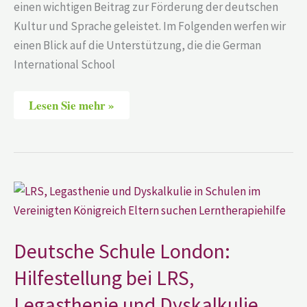
einen wichtigen Beitrag zur Förderung der deutschen
Kultur und Sprache geleistet. Im Folgenden werfen wir
einen Blick auf die Unterstützung, die die German
International School
Lesen Sie mehr »
Deutsche
Schule
London:
Hilfestellung
bei
LRS,
Deutsche Schule London:
Legasthenie
und
Hilfestellung bei LRS,
Dyskalkulie
Legasthenie und Dyskalkulie