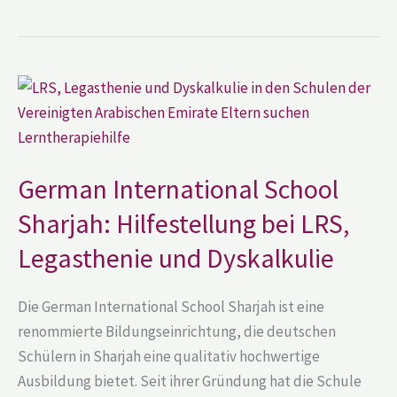
German
International
School
Sharjah:
Hilfestellung
bei
LRS,
German International School
Legasthenie
und
Dyskalkulie
Sharjah: Hilfestellung bei LRS,
Legasthenie und Dyskalkulie
Die German International School Sharjah ist eine
renommierte Bildungseinrichtung, die deutschen
Schülern in Sharjah eine qualitativ hochwertige
Ausbildung bietet. Seit ihrer Gründung hat die Schule