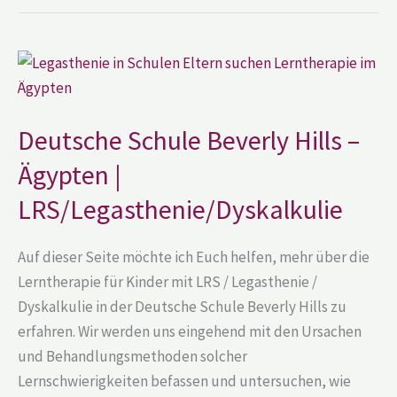
Deutsche
Schule
Beverly
Hills
–
Ägypten
Deutsche Schule Beverly Hills –
|
LRS/Legasthenie/Dyskalkulie
Ägypten |
LRS/Legasthenie/Dyskalkulie
Auf dieser Seite möchte ich Euch helfen, mehr über die
Lerntherapie für Kinder mit LRS / Legasthenie /
Dyskalkulie in der Deutsche Schule Beverly Hills zu
erfahren. Wir werden uns eingehend mit den Ursachen
und Behandlungsmethoden solcher
Lernschwierigkeiten befassen und untersuchen, wie