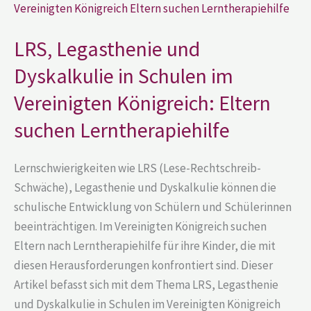
und
Dyskalkulie
in
Schulen
LRS, Legasthenie und
im
Vereinigten
Dyskalkulie in Schulen im
Königreich:
Eltern
Vereinigten Königreich: Eltern
suchen
Lerntherapiehilfe
suchen Lerntherapiehilfe
Lernschwierigkeiten wie LRS (Lese-Rechtschreib-
Schwäche), Legasthenie und Dyskalkulie können die
schulische Entwicklung von Schülern und Schülerinnen
beeinträchtigen. Im Vereinigten Königreich suchen
Eltern nach Lerntherapiehilfe für ihre Kinder, die mit
diesen Herausforderungen konfrontiert sind. Dieser
Artikel befasst sich mit dem Thema LRS, Legasthenie
und Dyskalkulie in Schulen im Vereinigten Königreich