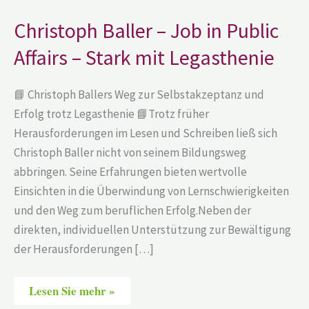
–
Job
Christoph Baller – Job in Public
in
Public
Affairs – Stark mit Legasthenie
Affairs
–
Stark
mit
📘 Christoph Ballers Weg zur Selbstakzeptanz und
Legasthenie
Erfolg trotz Legasthenie 📘Trotz früher
Herausforderungen im Lesen und Schreiben ließ sich
Christoph Baller nicht von seinem Bildungsweg
abbringen. Seine Erfahrungen bieten wertvolle
Einsichten in die Überwindung von Lernschwierigkeiten
und den Weg zum beruflichen Erfolg.Neben der
direkten, individuellen Unterstützung zur Bewältigung
der Herausforderungen […]
Lesen Sie mehr »