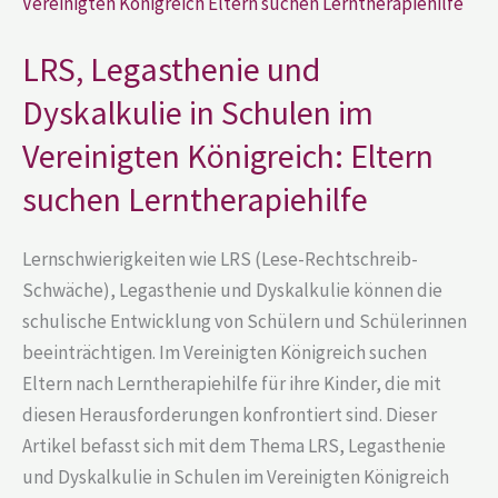
und
Dyskalkulie
in
Schulen
LRS, Legasthenie und
im
Vereinigten
Dyskalkulie in Schulen im
Königreich:
Eltern
Vereinigten Königreich: Eltern
suchen
Lerntherapiehilfe
suchen Lerntherapiehilfe
Lernschwierigkeiten wie LRS (Lese-Rechtschreib-
Schwäche), Legasthenie und Dyskalkulie können die
schulische Entwicklung von Schülern und Schülerinnen
beeinträchtigen. Im Vereinigten Königreich suchen
Eltern nach Lerntherapiehilfe für ihre Kinder, die mit
diesen Herausforderungen konfrontiert sind. Dieser
Artikel befasst sich mit dem Thema LRS, Legasthenie
und Dyskalkulie in Schulen im Vereinigten Königreich