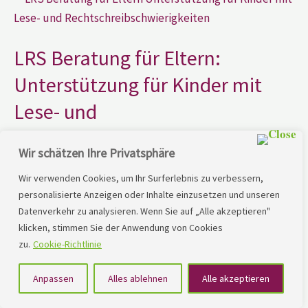
Beratung
für
Eltern:
Unterstützung
für
LRS Beratung für Eltern:
Kinder
mit
Unterstützung für Kinder mit
Lese-
und
Lese- und
Rechtschreibschwierigkeiten
Rechtschreibschwierigkeiten
Wir schätzen Ihre Privatsphäre
Was ist LRS und wie kann Mio Lindner helfen?Lese- und
Wir verwenden Cookies, um Ihr Surferlebnis zu verbessern,
Rechtschreibschwierigkeiten (LRS) sind eine
personalisierte Anzeigen oder Inhalte einzusetzen und unseren
Datenverkehr zu analysieren. Wenn Sie auf „Alle akzeptieren"
Herausforderung für viele Kinder und können zu
klicken, stimmen Sie der Anwendung von Cookies
Frustration und geringem Selbstbewusstsein führen.
zu.
Cookie-Richtlinie
Mio Lindner ist ein erfahrener Therapeut, der sich auf die
Beratung von Eltern und die Unterstützung von Kindern
Anpassen
Alles ablehnen
Alle akzeptieren
mit LRS spezialisiert hat. Mit seiner