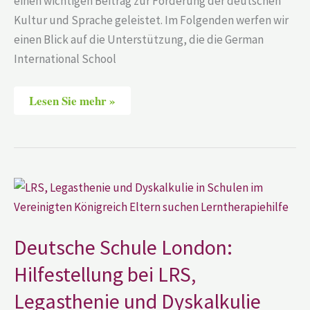
einen wichtigen Beitrag zur Förderung der deutschen
Kultur und Sprache geleistet. Im Folgenden werfen wir
einen Blick auf die Unterstützung, die die German
International School
Lesen Sie mehr »
Deutsche
Schule
London:
Hilfestellung
bei
LRS,
Deutsche Schule London:
Legasthenie
und
Hilfestellung bei LRS,
Dyskalkulie
Legasthenie und Dyskalkulie