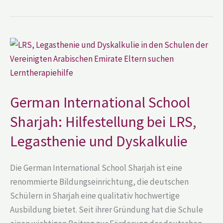
German
International
School
Sharjah:
Hilfestellung
bei
LRS,
German International School
Legasthenie
und
Dyskalkulie
Sharjah: Hilfestellung bei LRS,
Legasthenie und Dyskalkulie
Die German International School Sharjah ist eine
renommierte Bildungseinrichtung, die deutschen
Schülern in Sharjah eine qualitativ hochwertige
Ausbildung bietet. Seit ihrer Gründung hat die Schule