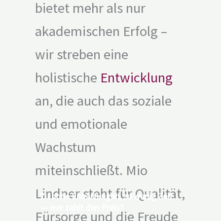
bietet mehr als nur
akademischen Erfolg –
wir streben eine
holistische
Entwicklung
an, die auch das soziale
und emotionale
Wachstum
miteinschließt. Mio
Lindner steht für Qualität,
Zu hohe Erwartungen, zu wenig Zeit
— wer zahlt den Preis?
Fürsorge und die Freude