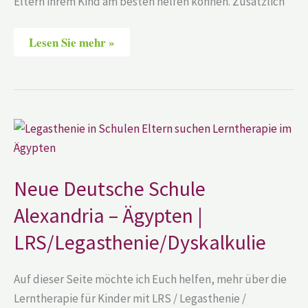
Eltern ihrem Kind am besten helfen können. Zusätzlich
Lesen Sie mehr »
Neue
Deutsche
Schule
Alexandria
–
Ägypten
Neue Deutsche Schule
|
LRS/Legasthenie/Dyskalkulie
Alexandria – Ägypten |
LRS/Legasthenie/Dyskalkulie
Auf dieser Seite möchte ich Euch helfen, mehr über die
Lerntherapie für Kinder mit LRS / Legasthenie /