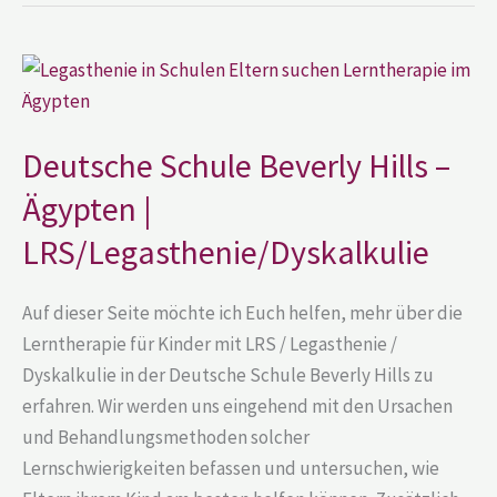
Deutsche
Schule
Beverly
Hills
–
Ägypten
Deutsche Schule Beverly Hills –
|
LRS/Legasthenie/Dyskalkulie
Ägypten |
LRS/Legasthenie/Dyskalkulie
Auf dieser Seite möchte ich Euch helfen, mehr über die
Lerntherapie für Kinder mit LRS / Legasthenie /
Dyskalkulie in der Deutsche Schule Beverly Hills zu
erfahren. Wir werden uns eingehend mit den Ursachen
und Behandlungsmethoden solcher
Lernschwierigkeiten befassen und untersuchen, wie