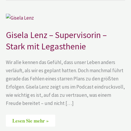
Gisela
Lenz
–
Supervisorin
Gisela Lenz – Supervisorin –
–
Stark
Stark mit Legasthenie
mit
Legasthenie
Wir alle kennen das Gefühl, dass unser Leben anders
verläuft, als wir es geplant hatten. Doch manchmal führt
gerade das Fehlen eines starren Plans zu den größten
Erfolgen. Gisela Lenz zeigt uns im Podcast eindrucksvoll,
wie wichtig es ist, auf das zu vertrauen, was einem
Freude bereitet – und nicht […]
Lesen Sie mehr »