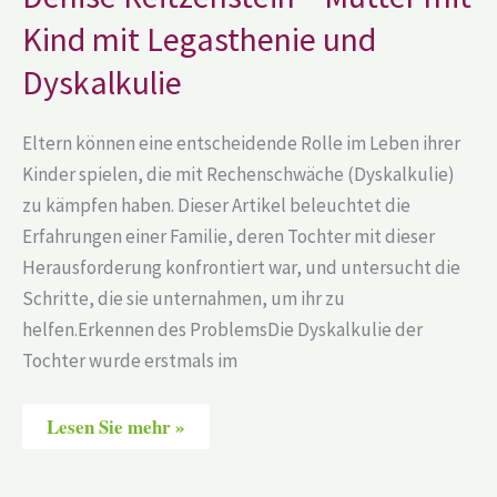
Kind
Kind mit Legasthenie und
mit
Legasthenie
und
Dyskalkulie
Dyskalkulie
Eltern können eine entscheidende Rolle im Leben ihrer
Kinder spielen, die mit Rechenschwäche (Dyskalkulie)
zu kämpfen haben. Dieser Artikel beleuchtet die
Erfahrungen einer Familie, deren Tochter mit dieser
Herausforderung konfrontiert war, und untersucht die
Schritte, die sie unternahmen, um ihr zu
helfen.Erkennen des ProblemsDie Dyskalkulie der
Tochter wurde erstmals im
Lesen Sie mehr »