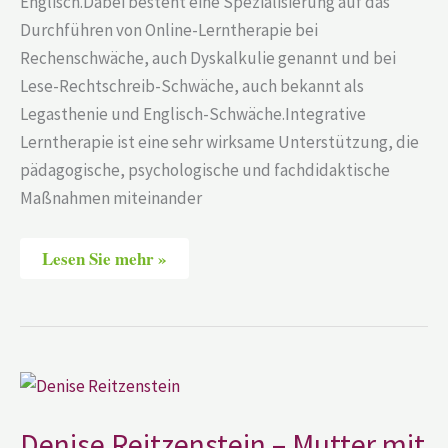
Englisch.Dabei besteht eine Spezialisierung auf das
Durchführen von Online-Lerntherapie bei
Rechenschwäche, auch Dyskalkulie genannt und bei
Lese-Rechtschreib-Schwäche, auch bekannt als
Legasthenie und Englisch-Schwäche.Integrative
Lerntherapie ist eine sehr wirksame Unterstützung, die
pädagogische, psychologische und fachdidaktische
Maßnahmen miteinander
Lesen Sie mehr »
Denise
Reitzenstein
–
Mutter
Denise Reitzenstein – Mutter mit
mit