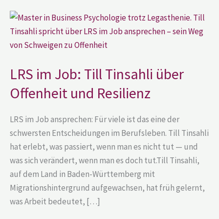
LRS
im
Job:
Till
Tinsahli
über
Offenheit
LRS im Job: Till Tinsahli über
und
Resilienz
Offenheit und Resilienz
LRS im Job ansprechen: Für viele ist das eine der
schwersten Entscheidungen im Berufsleben. Till Tinsahli
hat erlebt, was passiert, wenn man es nicht tut — und
was sich verändert, wenn man es doch tut.Till Tinsahli,
auf dem Land in Baden-Württemberg mit
Migrationshintergrund aufgewachsen, hat früh gelernt,
was Arbeit bedeutet, […]