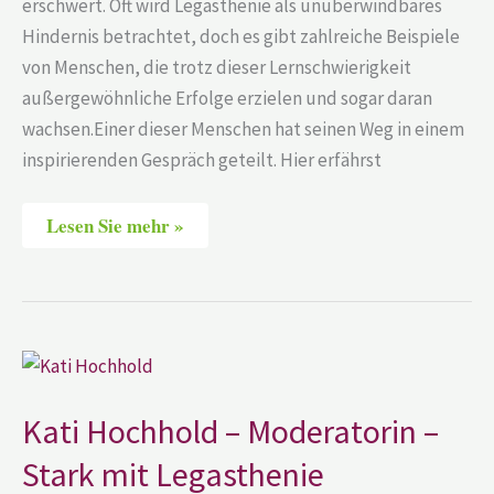
erschwert. Oft wird Legasthenie als unüberwindbares
Hindernis betrachtet, doch es gibt zahlreiche Beispiele
von Menschen, die trotz dieser Lernschwierigkeit
außergewöhnliche Erfolge erzielen und sogar daran
wachsen.Einer dieser Menschen hat seinen Weg in einem
inspirierenden Gespräch geteilt. Hier erfährst
Lesen Sie mehr »
Kati
Hochhold
–
Moderatorin
Kati Hochhold – Moderatorin –
–
Stark
Stark mit Legasthenie
mit
Legasthenie