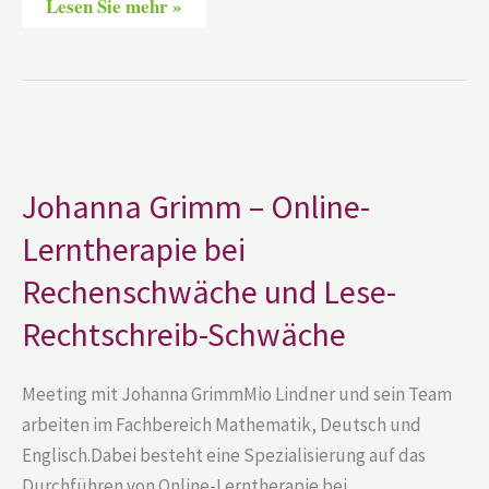
Lesen Sie mehr »
Johanna
Grimm
–
Online-
Johanna Grimm – Online-
Lerntherapie
bei
Lerntherapie bei
Rechenschwäche
und
Lese-
Rechenschwäche und Lese-
Rechtschreib-
Schwäche
Rechtschreib-Schwäche
Meeting mit Johanna GrimmMio Lindner und sein Team
arbeiten im Fachbereich Mathematik, Deutsch und
Englisch.Dabei besteht eine Spezialisierung auf das
Durchführen von Online-Lerntherapie bei