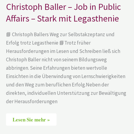
Job
Christoph Baller – Job in Public
in
Public
Affairs – Stark mit Legasthenie
Affairs
–
Stark
mit
📘 Christoph Ballers Weg zur Selbstakzeptanz und
Legasthenie
Erfolg trotz Legasthenie 📘Trotz früher
Herausforderungen im Lesen und Schreiben ließ sich
Christoph Baller nicht von seinem Bildungsweg
abbringen. Seine Erfahrungen bieten wertvolle
Einsichten in die Überwindung von Lernschwierigkeiten
und den Weg zum beruflichen Erfolg.Neben der
direkten, individuellen Unterstützung zur Bewältigung
der Herausforderungen
Lesen Sie mehr »