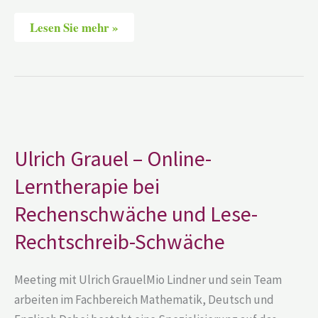
Lesen Sie mehr »
Ulrich
Grauel
–
Online-
Ulrich Grauel – Online-
Lerntherapie
bei
Lerntherapie bei
Rechenschwäche
und
Lese-
Rechenschwäche und Lese-
Rechtschreib-
Schwäche
Rechtschreib-Schwäche
Meeting mit Ulrich GrauelMio Lindner und sein Team
arbeiten im Fachbereich Mathematik, Deutsch und