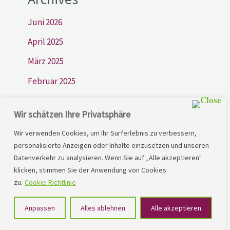
Juni 2026
April 2025
März 2025
Februar 2025
Januar 2024
Wir schätzen Ihre Privatsphäre
Dezember 2023
Wir verwenden Cookies, um Ihr Surferlebnis zu verbessern,
November 2023
personalisierte Anzeigen oder Inhalte einzusetzen und unseren
Datenverkehr zu analysieren. Wenn Sie auf „Alle akzeptieren"
Oktober 2023
klicken, stimmen Sie der Anwendung von Cookies
September 2023
zu.
Cookie-Richtlinie
August 2023
Anpassen
Alles ablehnen
Alle akzeptieren
Juli 2023