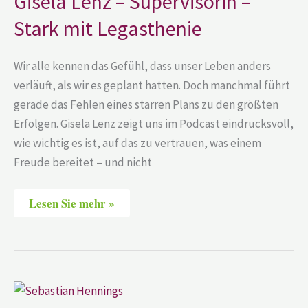
Gisela Lenz – Supervisorin –
–
Stark
Stark mit Legasthenie
mit
Legasthenie
Wir alle kennen das Gefühl, dass unser Leben anders
verläuft, als wir es geplant hatten. Doch manchmal führt
gerade das Fehlen eines starren Plans zu den größten
Erfolgen. Gisela Lenz zeigt uns im Podcast eindrucksvoll,
wie wichtig es ist, auf das zu vertrauen, was einem
Freude bereitet – und nicht
Lesen Sie mehr »
Sebastian
Hennings