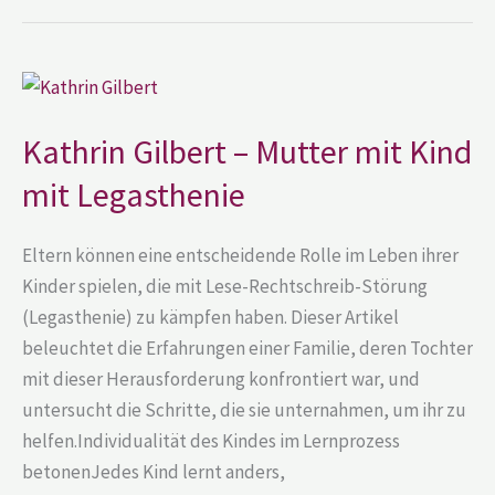
Kathrin
Gilbert
–
Mutter
Kathrin Gilbert – Mutter mit Kind
mit
Kind
mit Legasthenie
mit
Legasthenie
Eltern können eine entscheidende Rolle im Leben ihrer
Kinder spielen, die mit Lese-Rechtschreib-Störung
(Legasthenie) zu kämpfen haben. Dieser Artikel
beleuchtet die Erfahrungen einer Familie, deren Tochter
mit dieser Herausforderung konfrontiert war, und
untersucht die Schritte, die sie unternahmen, um ihr zu
helfen.Individualität des Kindes im Lernprozess
betonenJedes Kind lernt anders,