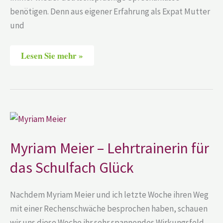
benötigen. Denn aus eigener Erfahrung als Expat Mutter
und
Lesen Sie mehr »
Myriam
Meier
–
Lehrtrainerin
Myriam Meier – Lehrtrainerin für
für
das
das Schulfach Glück
Schulfach
Glück
Nachdem Myriam Meier und ich letzte Woche ihren Weg
mit einer Rechenschwäche besprochen haben, schauen
wir uns diese Woche ihr sehr spannendes Wirkungsfeld,