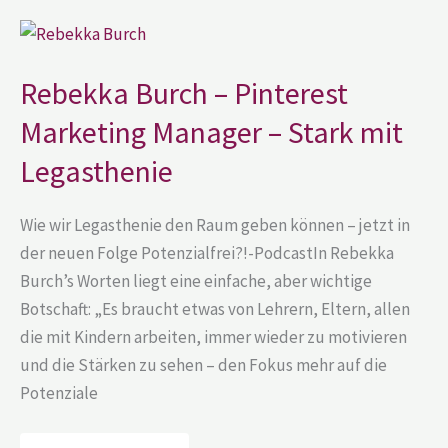
Rebekka
Burch
–
Pinterest
Rebekka Burch – Pinterest
Marketing
Manager
Marketing Manager – Stark mit
–
Stark
mit
Legasthenie
Legasthenie
Wie wir Legasthenie den Raum geben können – jetzt in
der neuen Folge Potenzialfrei?!-PodcastIn Rebekka
Burch’s Worten liegt eine einfache, aber wichtige
Botschaft: „Es braucht etwas von Lehrern, Eltern, allen
die mit Kindern arbeiten, immer wieder zu motivieren
und die Stärken zu sehen – den Fokus mehr auf die
Potenziale