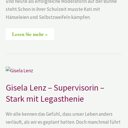
und heute als erfolgreiche Moderatorin auf der Bühne
steht.Schon in ihrer Schulzeit musste Kati mit
Hänseleien und Selbstzweifeln kämpfen.
Lesen Sie mehr »
Gisela
Lenz
–
Supervisorin
Gisela Lenz – Supervisorin –
–
Stark
Stark mit Legasthenie
mit
Legasthenie
Wir alle kennen das Gefühl, dass unser Leben anders
verläuft, als wir es geplant hatten. Doch manchmal führt