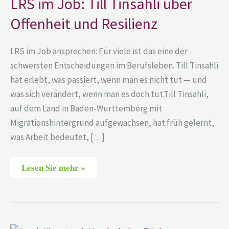
LRS im Job: Till Tinsahli über
und
Resilienz
Offenheit und Resilienz
LRS im Job ansprechen: Für viele ist das eine der
schwersten Entscheidungen im Berufsleben. Till Tinsahli
hat erlebt, was passiert, wenn man es nicht tut — und
was sich verändert, wenn man es doch tut.Till Tinsahli,
auf dem Land in Baden-Württemberg mit
Migrationshintergrund aufgewachsen, hat früh gelernt,
was Arbeit bedeutet, […]
Lesen Sie mehr »
Jannis