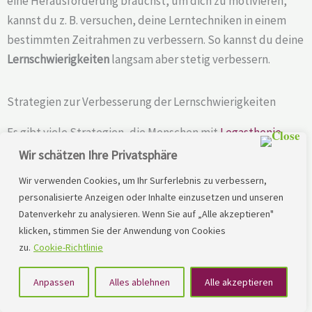
eine Herausforderung brauchst, um dich zu motivieren,
kannst du z. B. versuchen, deine Lerntechniken in einem
bestimmten Zeitrahmen zu verbessern. So kannst du deine
Lernschwierigkeiten
langsam aber stetig verbessern.
Strategien zur Verbesserung der Lernschwierigkeiten
Es gibt viele Strategien, die Menschen mit
Legasthenie
anwenden können, um ihre Lernschwierigkeiten zu
Wir schätzen Ihre Privatsphäre
verbessern. Eine der wichtigsten ist es, sich auf die
Wir verwenden Cookies, um Ihr Surferlebnis zu verbessern,
richtigen Dinge zu konzentrieren. Es ist wichtig, dass du dir
personalisierte Anzeigen oder Inhalte einzusetzen und unseren
deiner Schwächen bewusst bist und deine Zeit nicht mit
Datenverkehr zu analysieren. Wenn Sie auf „Alle akzeptieren"
Dingen verschwendest, die du nicht wirklich erreichen
klicken, stimmen Sie der Anwendung von Cookies
zu.
Cookie-Richtlinie
kannst. Es ist auch wichtig, eine positive Einstellung zu
haben und sich nicht durch Misserfolge oder Rückschläge
Anpassen
Alles ablehnen
Alle akzeptieren
entmutigen zu lassen.