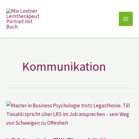
Zum
Inhalt
springen
Kommunikation
LRS
im
Job:
Till
Tinsahli
über
Offenheit