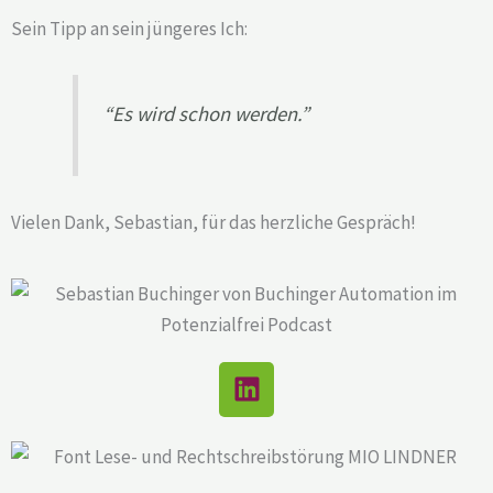
Sein Tipp an sein jüngeres Ich:
“Es wird schon werden.”
Vielen Dank, Sebastian, für das herzliche Gespräch!
L
i
n
k
e