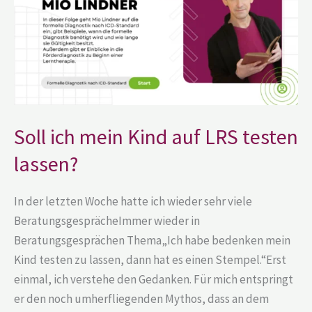
LRS
testen
lassen?
Soll ich mein Kind auf LRS testen
lassen?
In der letzten Woche hatte ich wieder sehr viele
BeratungsgesprächeImmer wieder in
Beratungsgesprächen Thema„Ich habe bedenken mein
Kind testen zu lassen, dann hat es einen Stempel.“Erst
einmal, ich verstehe den Gedanken. Für mich entspringt
er den noch umherfliegenden Mythos, dass an dem