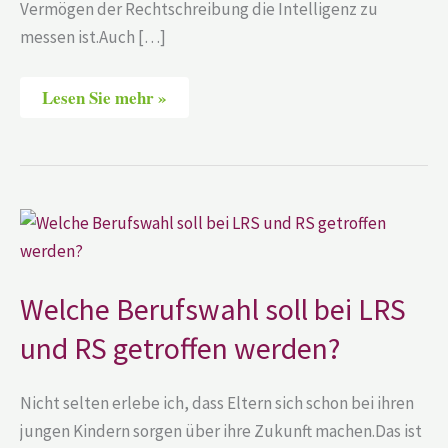
Vermögen der Rechtschreibung die Intelligenz zu
messen ist.Auch […]
Lesen Sie mehr »
Welche
Berufswahl
soll
bei
LRS
und
Welche Berufswahl soll bei LRS
RS
getroffen
und RS getroffen werden?
werden?
Nicht selten erlebe ich, dass Eltern sich schon bei ihren
jungen Kindern sorgen über ihre Zukunft machen.Das ist