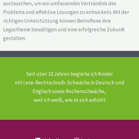
austauschen, um ein umfassendes Verständnis des
Problems und effektive Lösungen zu entwickeln. Mit der
richtigen Unterstützung können Betroffene ihre
Legasthenie bewältigen und eine erfolgreiche Zukunft
gestalten.
Seit über 10 Jahren begleite ich Kinder
mit Lese-Rechtschreib-Schwäche
in Deutsch und
Englisch sowie Rechenschwäche,
weil ich weiß, wie es sich anfühlt