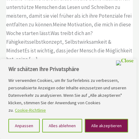
unterstütze Menschen das Lesen und Schreiben zu
meistern, damit sie viel früher als ich ihre Potenziale frei
entfalten zu können.Meine Motivation, die mich in diese
Woche starten lässt.Was treibt dich an?
Fähigkeitsselbstkonzept, Selbstwirksamkeit &
MindsetEs ist wichtig, dass jeder Mensch die Möglichkeit
hat, seine […]
Wir schätzen Ihre Privatsphäre
Lesen Sie mehr »
Wir verwenden Cookies, um Ihr Surferlebnis zu verbessern,
personalisierte Anzeigen oder Inhalte einzusetzen und unseren
Datenverkehr zu analysieren. Wenn Sie auf „Alle akzeptieren"
klicken, stimmen Sie der Anwendung von Cookies
Potenzialfrei?! Podcast – YouTube
zu.
Cookie-Richtlinie
Potenzialfrei?! Podcast – YouTube Du bist auf der Suche
Anpassen
Alles ablehnen
Alle akzeptieren
nach inspirierenden Lebenswegen und hilfreichen
Erkenntnissen rund um das Thema Lese-Rechtschreib-