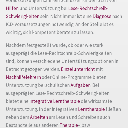
Voraussetzungen kann ein Schlüssel für den Start von
Hilfen
und Unterstützung bei
Lese-Rechtschreib-
Schwierigkeiten
sein. Nicht immer ist eine
Diagnose
nach
ICD-Voraussetzungen notwendig. An der Stelle ist es
wichtig, sich kompetent beraten zu lassen.
Nachdem festgestellt wurde, ob oder wie stark
ausgeprägt die Lese-Rechtschreib-Schwierigkeiten
sind, können verschiedene Unterstützungsoptionen in
Betracht gezogen werden.
Einzelunterricht
mit
Nachhilfelehrern
oder Online-Programme bieten
Unterstützung bei schulischen
Aufgaben
. Bei
ausgeprägten Lese-Rechtschreib-Schwierigkeiten
bietet eine
integrative Lerntherapie
die wirksamste
Unterstützung. In der integrativen
Lerntherapie
fließen
neben dem
Arbeiten
am Lesen und Schreiben auch
Bestandteile aus anderen
Therapie
– bzw.