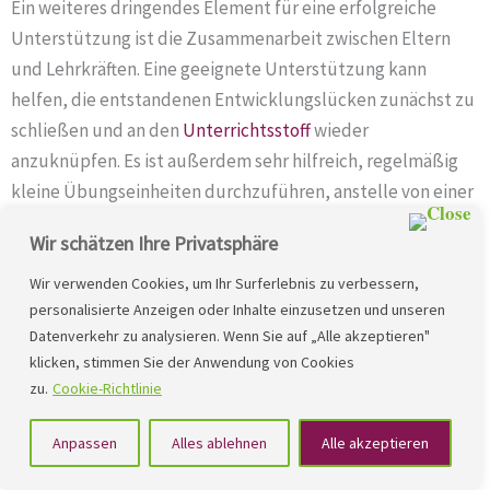
Ein weiteres dringendes Element für eine erfolgreiche
Unterstützung ist die Zusammenarbeit zwischen Eltern
und Lehrkräften. Eine geeignete Unterstützung kann
helfen, die entstandenen Entwicklungslücken zunächst zu
schließen und an den
Unterrichtsstoff
wieder
anzuknüpfen. Es ist außerdem sehr hilfreich, regelmäßig
kleine Übungseinheiten durchzuführen, anstelle von einer
langen Übungseinheit alle paar Tage.
Wir schätzen Ihre Privatsphäre
Ein weiteres notwendiges Element für eine erfolgreiche
Wir verwenden Cookies, um Ihr Surferlebnis zu verbessern,
Unterstützung ist eine
psychologische
Unterstützung. Das
personalisierte Anzeigen oder Inhalte einzusetzen und unseren
Augenmerk auf die psychischen Auswirkungen der
Datenverkehr zu analysieren. Wenn Sie auf „Alle akzeptieren"
langanhaltenden Misserfolge kann dazu beitragen,
klicken, stimmen Sie der Anwendung von Cookies
zu.
Cookie-Richtlinie
Angstzustände und Unsicherheiten abzubauen, die oftmals
bei Rechtschreib-Schwierigkeiten vorhanden sind. In der
Anpassen
Alles ablehnen
Alle akzeptieren
integrativen
Lerntherapie
wird den Kindern auch dabei
geholfen, positive Gewohnheiten im Umgang mit dem