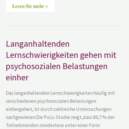
Lesen Sie mehr »
Langanhaltenden
Langanhaltenden
Lernschwierigkeiten
gehen
Lernschwierigkeiten gehen mit
mit
psychosozialen
psychosozialen Belastungen
Belastungen
einher
einher
Das langanhaltenden Lernschwierigkeiten häufig mit
verschiedenen psychosozialen Belastungen
einhergehen, ist durch zahlreiche Untersuchungen
nachgewiesen.Die PuLs-Studie zeigt,dass 69,7 % der
Teilnehmenden mindestens unter einer Form