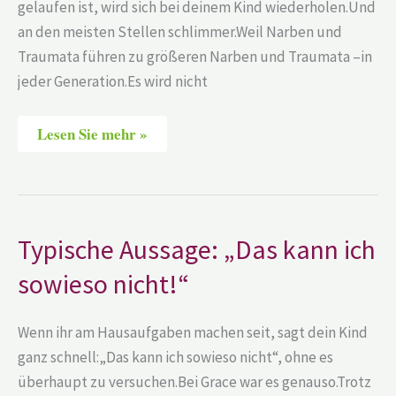
gelaufen ist, wird sich bei deinem Kind wiederholen.Und
an den meisten Stellen schlimmer.Weil Narben und
Traumata führen zu größeren Narben und Traumata –in
jeder Generation.Es wird nicht
Lesen Sie mehr »
Typische
Typische Aussage: „Das kann ich
Aussage:
„Das
sowieso nicht!“
kann
ich
sowieso
nicht!“
Wenn ihr am Hausaufgaben machen seit, sagt dein Kind
ganz schnell:„Das kann ich sowieso nicht“, ohne es
überhaupt zu versuchen.Bei Grace war es genauso.Trotz