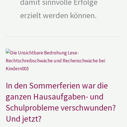
damit sinnvolle Erfolge
erzielt werden können.
In
den
Sommerferien
war
die
ganzen
Hausaufgaben-
In den Sommerferien war die
und
Schulprobleme
verschwunden?
ganzen Hausaufgaben- und
Und
jetzt?
Schulprobleme verschwunden?
Und jetzt?