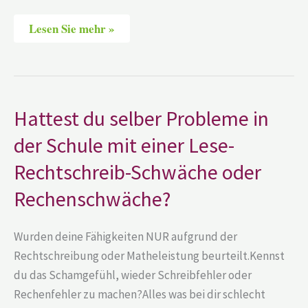
Lesen Sie mehr »
Hattest
Hattest du selber Probleme in
du
selber
der Schule mit einer Lese-
Probleme
in
Rechtschreib-Schwäche oder
der
Schule
mit
Rechenschwäche?
einer
Lese-
Rechtschreib-
Wurden deine Fähigkeiten NUR aufgrund der
Schwäche
oder
Rechtschreibung oder Matheleistung beurteilt.Kennst
Rechenschwäche?
du das Schamgefühl, wieder Schreibfehler oder
Rechenfehler zu machen?Alles was bei dir schlecht