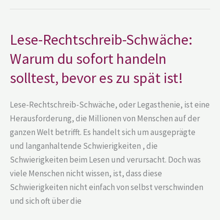
Lese-
Lese-Rechtschreib-Schwäche:
Rechtschreib-
Schwäche:
Warum du sofort handeln
Warum
du
solltest, bevor es zu spät ist!
sofort
handeln
solltest,
bevor
Lese-Rechtschreib-Schwäche, oder Legasthenie, ist eine
es
zu
Herausforderung, die Millionen von Menschen auf der
spät
ganzen Welt betrifft. Es handelt sich um ausgeprägte
ist!
und langanhaltende Schwierigkeiten , die
Schwierigkeiten beim Lesen und verursacht. Doch was
viele Menschen nicht wissen, ist, dass diese
Schwierigkeiten nicht einfach von selbst verschwinden
und sich oft über die