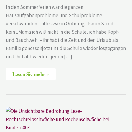
In den Sommerferien war die ganzen
Hausaufgabenprobleme und Schulprobleme
verschwunden – alles war in Ordnung– kaum Streit–
kein „Mama ich will nicht in die Schule, ich habe Kopf-
und Bauchweh“– ihr habt die Zeit und den Urlaub als
Familie genossenjetzt ist die Schule wieder losgegangen
und ihr habt wieder– jeden […]
Lesen Sie mehr »
Drei
Anzeichen
dafür,
dass
dein