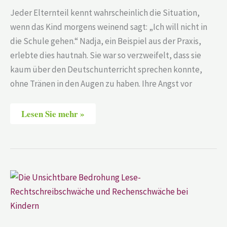
der
Jeder Elternteil kennt wahrscheinlich die Situation,
Schule
steigern
wenn das Kind morgens weinend sagt: „Ich will nicht in
kann
die Schule gehen.“ Nadja, ein Beispiel aus der Praxis,
erlebte dies hautnah. Sie war so verzweifelt, dass sie
kaum über den Deutschunterricht sprechen konnte,
ohne Tränen in den Augen zu haben. Ihre Angst vor
Lesen Sie mehr »
Die
Unsichtbare
Bedrohung:
Lese-
Rechtschreibschwäche
und
Rechenschwäche