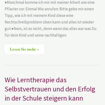
♦️Manchmal komme ich mir mit meiner Arbeit wie eine
ganzheitliche
Überwindung?
Pflaster vor. Einmal Mio anrufen: Bitte gebe mir einen
Tipp, wie ich mit meinem Kind diese eine
Rechtschreibproblem üben kann und alles ist wieder
gut.♦️Nein, ist es nicht, denn wenn das alles war was Du
für dein Kind und seine nachhaltigen
Lesen Sie mehr »
Wie
Wie Lerntherapie das
Lerntherapie
das
Selbstvertrauen und den Erfolg
Selbstvertrauen
und
in der Schule steigern kann
den
Erfolg
in