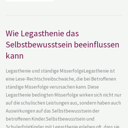
Wie
Wie Legasthenie das
Legasthenie
das
Selbstbewusstsein beeinflussen
Selbstbewusstsein
beeinflussen
kann
kann
Legasthenie und ständige MisserfolgeLegasthenie ist
eine Lese-Rechtschreibschwäche, die bei Betroffenen
ständige Misserfolge verursachen kann. Diese
Legasthenie bedingten Misserfolge wirken sich nicht nur
auf die schulischen Leistungen aus, sondern haben auch
Auswirkungen auf das Selbstbewusstsein der
betroffenen Kinder.Selbstbewusstsein und
SchulerfolgKinder mit Legasthenie erleben oft, dass sie