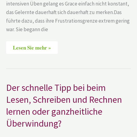
intensiven Üben gelang es Grace einfach nicht konstant,
das Gelernte dauerhaft sich dauerhaft zu merken.Das
führte dazu, dass ihre Frustrationsgrenze extrem gering
war. Sie begann die
Lesen Sie mehr »
Der
Der schnelle Tipp bei beim
schnelle
Tipp
Lesen, Schreiben und Rechnen
bei
beim
lernen oder ganzheitliche
Lesen,
Schreiben
und
Überwindung?
Rechnen
lernen
oder