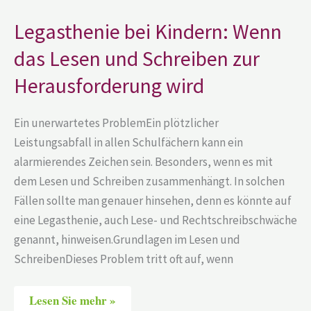
Legasthenie
Legasthenie bei Kindern: Wenn
bei
Kindern:
das Lesen und Schreiben zur
Wenn
das
Herausforderung wird
Lesen
und
Schreiben
zur
Ein unerwartetes ProblemEin plötzlicher
Herausforderung
wird
Leistungsabfall in allen Schulfächern kann ein
alarmierendes Zeichen sein. Besonders, wenn es mit
dem Lesen und Schreiben zusammenhängt. In solchen
Fällen sollte man genauer hinsehen, denn es könnte auf
eine Legasthenie, auch Lese- und Rechtschreibschwäche
genannt, hinweisen.Grundlagen im Lesen und
SchreibenDieses Problem tritt oft auf, wenn
Lesen Sie mehr »