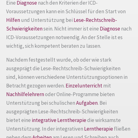
Eine
Diagnose
nach den Kriterien der ICD-
Voraussetzungen kann ein Schlüssel für den Start von
Hilfen
und Unterstützung bei
Lese-Rechtschreib-
Schwierigkeiten
sein. Nicht immer ist eine
Diagnose
nach
ICD-Voraussetzungen notwendig. An der Stelle ist es
wichtig, sich kompetent beraten zu lassen.
Nachdem festgestellt wurde, ob oder wie stark
ausgeprägt die Lese-Rechtschreib-Schwierigkeiten
sind, können verschiedene Unterstützungsoptionen in
Betracht gezogen werden.
Einzelunterricht
mit
Nachhilfelehrern
oder Online-Programme bieten
Unterstützung bei schulischen
Aufgaben
. Bei
ausgeprägten Lese-Rechtschreib-Schwierigkeiten
bietet eine
integrative Lerntherapie
die wirksamste
Unterstützung. In der integrativen
Lerntherapie
fließen
neben dem
Arbeiten
am Lesen und Schreiben auch