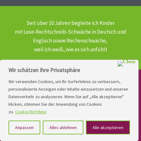
Seit über 10 Jahren begleite ich Kinder
mit Lese-Rechtschreib-Schwäche
in Deutsch und
Englisch sowie Rechenschwäche,
weil ich weiß, wie es sich anfühlt
Wir schätzen Ihre Privatsphäre
Wir verwenden Cookies, um Ihr Surferlebnis zu verbessern,
personalisierte Anzeigen oder Inhalte einzusetzen und unseren
LinkedIn
Instagram
Datenverkehr zu analysieren. Wenn Sie auf „Alle akzeptieren"
YouTube
Facebook
klicken, stimmen Sie der Anwendung von Cookies
zu.
Cookie-Richtlinie
Copyright
Lese- und Rechtschreibstörung
| MIO
Anpassen
Alles ablehnen
Alle akzeptieren
LINDNER. 2026 | Powered by
Yadbo
.