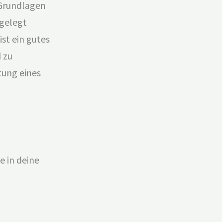
 Grundlagen
 gelegt
ist ein gutes
 zu
tung eines
e in deine