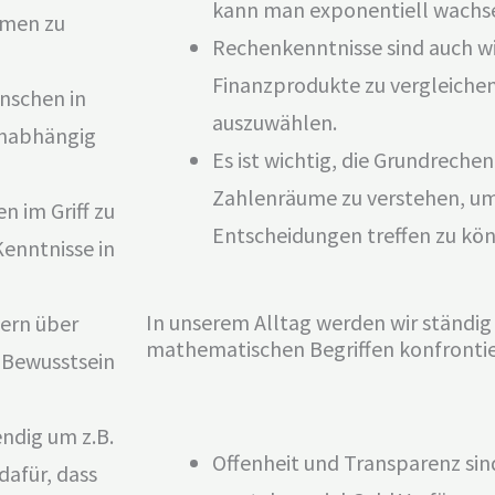
kann man exponentiell wachse
mmen zu
Rechenkenntnisse sind auch w
Finanzprodukte zu vergleiche
nschen in
auszuwählen.
 unabhängig
Es ist wichtig, die Grundrech
Zahlenräume zu verstehen, um 
 im Griff zu
Entscheidungen treffen zu kö
Kenntnisse in
In unserem Alltag werden wir ständi
ern über
mathematischen Begriffen konfrontie
 Bewusstsein
ndig um z.B.
Offenheit und Transparenz sin
dafür, dass