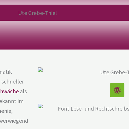
matik
schneller
W
chwäche
als
o
r
bekannt im
d
henie,
P
hwerwiegend
r