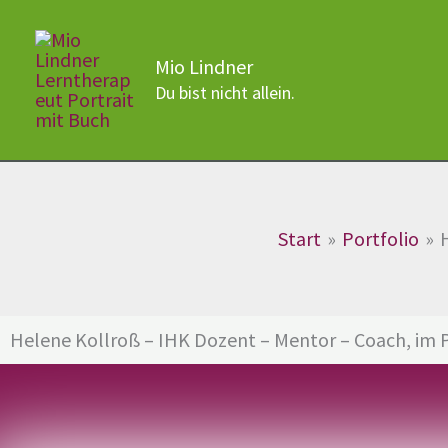
Zum
Inhalt
Mio Lindner
springen
Du bist nicht allein.
Start
Portfolio
Helene Kollroß – IHK Dozent – Mentor – Coach, im P