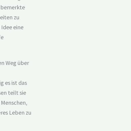
d
o
f
r, bemerkte
i
o
y
n
k
eiten zu
 Idee eine
fe
ren Weg über
 es ist das
n teilt sie
t Menschen,
eres Leben zu