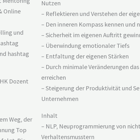
t Mentoring
Nutzen
 & Online
– Reflektieren und Verstehen der eig
– Den inneren Kompass kennen und n
lling und
– Sicherheit im eigenen Auftritt gewi
hashtag
– Überwindung emotionaler Tiefs
und hashtag
– Entfaltung der eigenen Stärken
– Durch minimale Veränderungen das
erreichen
IHK Dozent
– Steigerung der Produktivität und S
Unternehmen
Inhalt
dem Weg, der
– NLP, Neuprogrammierung von nicht
hnung Top
Verhaltensmusstern