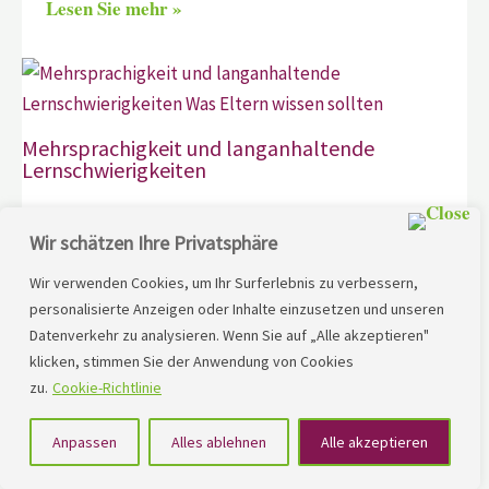
Lesen Sie mehr »
Mehrsprachigkeit und langanhaltende
Lernschwierigkeiten
Im Abschnitt“Anzeichen für eine LRS oder RSAnzeichen
Wir schätzen Ihre Privatsphäre
für Lernschwierigkeiten bei mehrsprachig
aufwachsenden Kindern”habe ich dargestellt, was
Wir verwenden Cookies, um Ihr Surferlebnis zu verbessern,
Hinweise sein können, dass eine der beiden
personalisierte Anzeigen oder Inhalte einzusetzen und unseren
Schwierigkeiten vorhanden ist. Diese sind unabhängig
Datenverkehr zu analysieren. Wenn Sie auf „Alle akzeptieren"
klicken, stimmen Sie der Anwendung von Cookies
von Mehrsprachigkeit zu betrachten.In meinem
zu.
Cookie-Richtlinie
lerntherapeutischen Alltag arbeite ich vornehmlich mit
Kindern und Familien, die mehrsprachig sind. Immer
Anpassen
Alles ablehnen
Alle akzeptieren
wieder kommen verschiedene […]