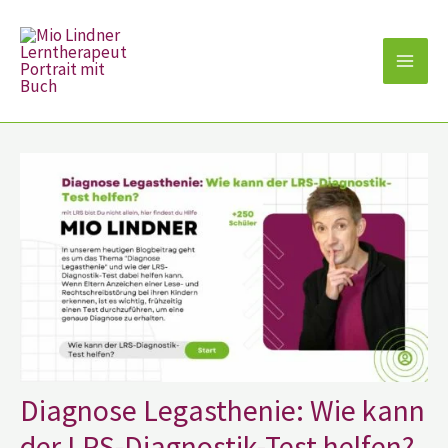
Zum
Inhalt
springen
Diagnose Legasthenie: Wie kann
der LRS-Diagnostik-Test helfen?