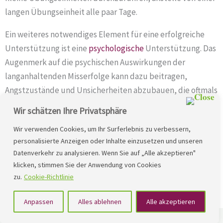
langen Übungseinheit alle paar Tage.
Ein weiteres notwendiges Element für eine erfolgreiche
Unterstützung ist eine
psychologische
Unterstützung. Das
Augenmerk auf die psychischen Auswirkungen der
langanhaltenden Misserfolge kann dazu beitragen,
Angstzustände und Unsicherheiten abzubauen, die oftmals
bei Rechtschreib-Schwierigkeiten vorhanden sind. In der
Wir schätzen Ihre Privatsphäre
integrativen
Lerntherapie
wird den Kindern auch dabei
Wir verwenden Cookies, um Ihr Surferlebnis zu verbessern,
geholfen, positive Gewohnheiten im Umgang mit dem
personalisierte Anzeigen oder Inhalte einzusetzen und unseren
Lernstoff zu entwickeln und ihn ohne Stress anzugehen. Bei
Datenverkehr zu analysieren. Wenn Sie auf „Alle akzeptieren"
sehr schwerwiegenden psychologischen Auswirkungen
klicken, stimmen Sie der Anwendung von Cookies
aufgrund der
langanhaltenden
Lernschwierigkeiten, kann
zu.
Cookie-Richtlinie
eine begleitende Psychotherapie sinnvoll sein.
Anpassen
Alles ablehnen
Alle akzeptieren