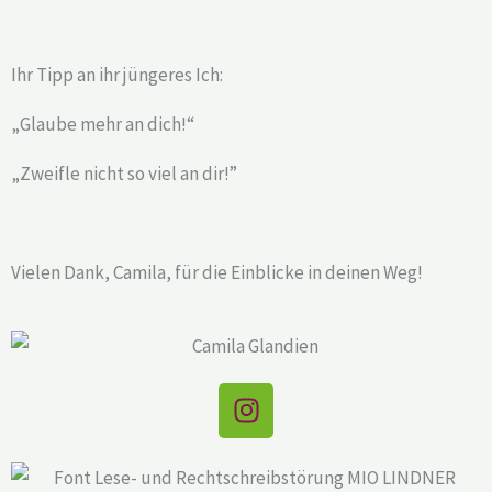
Ihr Tipp an ihr jüngeres Ich:
„Glaube mehr an dich!“
„Zweifle nicht so viel an dir!”
Vielen Dank, Camila, für die Einblicke in deinen Weg!
I
n
s
t