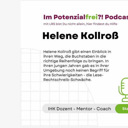
Helene
Kollroß
–
IHK
Dozent
–
Mentor
–
Coach,
im
Potenzialfrei?!
Podcast