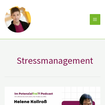
Zum
Inhalt
springen
Stressmanagement
Helene
Kollroß
–
IHK
Dozent