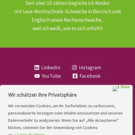
Seit über 10 Jahren begleite ich Kinder
mit Lese-Rechtschreib-Schwäche
in Deutsch und
Englisch sowie Rechenschwäche,
weil ich weiß, wie es sich anfühlt
LinkedIn
Instagram
YouTube
Facebook
Wir schätzen Ihre Privatsphäre
Copyright
Lese- und Rechtschreibstörung
| MIO
Wir verwenden Cookies, um Ihr Surferlebnis zu verbessern,
LINDNER. 2026 | Powered by
Yadbo
.
personalisierte Anzeigen oder Inhalte einzusetzen und unseren
Datenverkehr zu analysieren. Wenn Sie auf „Alle akzeptieren"
Kontakt
klicken, stimmen Sie der Anwendung von Cookies
Impressum
zu.
Cookie-Richtlinie