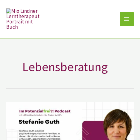
Zum
Inhalt
springen
Lebensberatung
Stefanie
Guth
–
Kinder
–
Online-
Praxis