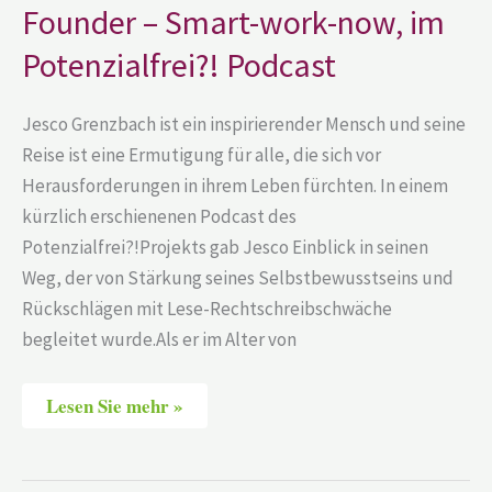
Smart-
Founder – Smart-work-now, im
work-
now,
Potenzialfrei?! Podcast
im
Potenzialfrei?!
Podcast
Jesco Grenzbach ist ein inspirierender Mensch und seine
Reise ist eine Ermutigung für alle, die sich vor
Herausforderungen in ihrem Leben fürchten. In einem
kürzlich erschienenen Podcast des
Potenzialfrei?!Projekts gab Jesco Einblick in seinen
Weg, der von Stärkung seines Selbstbewusstseins und
Rückschlägen mit Lese-Rechtschreibschwäche
begleitet wurde.Als er im Alter von
Lesen Sie mehr »