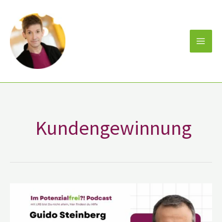
Zum
Inhalt
springen
Kundengewinnung
Guido
Steinberg
–
SICHTBARKEITS-
EXPERTE,