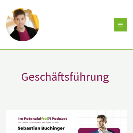
Zum
Inhalt
springen
Geschäftsführung
Sebastian
Buchinger
von
Buchinger
Automation