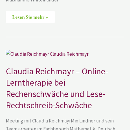
Lesen Sie mehr »
Claudia
Reichmayr
–
Online-
Claudia Reichmayr – Online-
Lerntherapie
bei
Lerntherapie bei
Rechenschwäche
und
Lese-
Rechenschwäche und Lese-
Rechtschreib-
Schwäche
Rechtschreib-Schwäche
Meeting mit Claudia ReichmayrMio Lindner und sein
Team arbeiten im Fachbereich Mathematik, Deutsch