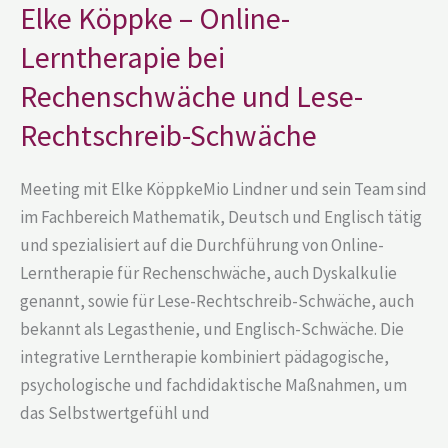
Online-
Elke Köppke – Online-
Lerntherapie
bei
Lerntherapie bei
Rechenschwäche
und
Lese-
Rechenschwäche und Lese-
Rechtschreib-
Schwäche
Rechtschreib-Schwäche
Meeting mit Elke KöppkeMio Lindner und sein Team sind
im Fachbereich Mathematik, Deutsch und Englisch tätig
und spezialisiert auf die Durchführung von Online-
Lerntherapie für Rechenschwäche, auch Dyskalkulie
genannt, sowie für Lese-Rechtschreib-Schwäche, auch
bekannt als Legasthenie, und Englisch-Schwäche. Die
integrative Lerntherapie kombiniert pädagogische,
psychologische und fachdidaktische Maßnahmen, um
das Selbstwertgefühl und