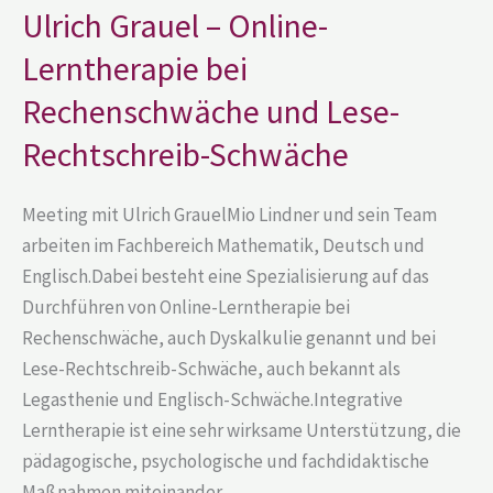
Online-
Ulrich Grauel – Online-
Lerntherapie
bei
Lerntherapie bei
Rechenschwäche
und
Lese-
Rechenschwäche und Lese-
Rechtschreib-
Schwäche
Rechtschreib-Schwäche
Meeting mit Ulrich GrauelMio Lindner und sein Team
arbeiten im Fachbereich Mathematik, Deutsch und
Englisch.Dabei besteht eine Spezialisierung auf das
Durchführen von Online-Lerntherapie bei
Rechenschwäche, auch Dyskalkulie genannt und bei
Lese-Rechtschreib-Schwäche, auch bekannt als
Legasthenie und Englisch-Schwäche.Integrative
Lerntherapie ist eine sehr wirksame Unterstützung, die
pädagogische, psychologische und fachdidaktische
Maßnahmen miteinander