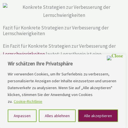
Fazit für Konkrete Strategien zur Verbesserung der
Lernschwierigkeiten
Ein Fazit für Konkrete Strategien zur Verbesserung der
Lernschwierigkeiten
lautet: Legasthenie ist eine
Herausforderung, aber es gibt Möglichkeiten, die
Wir schätzen Ihre Privatsphäre
Lernschwierigkeiten
zu verbessern. Mit konkreten
Wir verwenden Cookies, um Ihr Surferlebnis zu verbessern,
Strategien und dem Einsatz von Technologien können
personalisierte Anzeigen oder Inhalte einzusetzen und unseren
Betroffene Erfolge erzielen. Zu den Strategien gehören die
Datenverkehr zu analysieren. Wenn Sie auf „Alle akzeptieren"
Verwendung visueller Anleitungen, das Erstellen von
klicken, stimmen Sie der Anwendung von Cookies
Notizen und das Erlernen neuer Lernstrategien.
zu.
Cookie-Richtlinie
Technologien wie Text-to-Speech-Software und Apps
Anpassen
Alles ablehnen
Alle akzeptieren
können bei der Verbesserung der Lesefähigkeit und der
Organisation von Aufgaben hilfreich sein. Zudem ist es