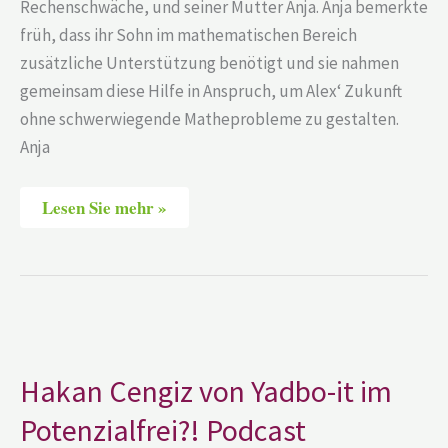
Rechenschwäche, und seiner Mutter Anja. Anja bemerkte
früh, dass ihr Sohn im mathematischen Bereich
zusätzliche Unterstützung benötigt und sie nahmen
gemeinsam diese Hilfe in Anspruch, um Alex‘ Zukunft
ohne schwerwiegende Matheprobleme zu gestalten.
Anja
Lesen Sie mehr »
Hakan
Cengiz
von
Yadbo-
Hakan Cengiz von Yadbo-it im
it
im
Potenzialfrei?! Podcast
Potenzialfrei?!
Podcast