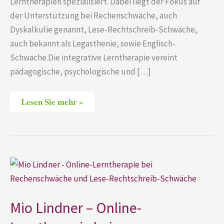
Lerntherapien spezialisiert. Dabei liegt der Fokus auf
der Unterstützung bei Rechenschwäche, auch
Dyskalkulie genannt, Lese-Rechtschreib-Schwäche,
auch bekannt als Legasthenie, sowie Englisch-
Schwäche.Die integrative Lerntherapie vereint
pädagogische, psychologische und […]
Lesen Sie mehr »
Mio
Lindner
–
Online-
Lerntherapie
bei
Mio Lindner – Online-
Rechenschwäche
und