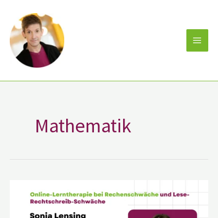
Zum
Inhalt
springen
Mathematik
Sonia
Lensing
–
Online-
Lerntherapie