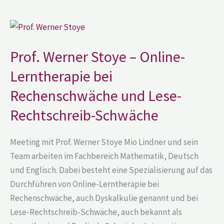
Prof.
Werner
Stoye
–
Prof. Werner Stoye – Online-
Online-
Lerntherapie
Lerntherapie bei
bei
Rechenschwäche
und
Rechenschwäche und Lese-
Lese-
Rechtschreib-
Rechtschreib-Schwäche
Schwäche
Meeting mit Prof. Werner Stoye Mio Lindner und sein
Team arbeiten im Fachbereich Mathematik, Deutsch
und Englisch. Dabei besteht eine Spezialisierung auf das
Durchführen von Online-Lerntherapie bei
Rechenschwäche, auch Dyskalkulie genannt und bei
Lese-Rechtschreib-Schwäche, auch bekannt als