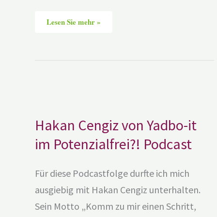
Lesen Sie mehr »
Hakan
Cengiz
von
Yadbo-
it
Hakan Cengiz von Yadbo-it
im
Potenzialfrei?!
Podcast
im Potenzialfrei?! Podcast
Für diese Podcastfolge durfte ich mich
ausgiebig mit Hakan Cengiz unterhalten.
Sein Motto „Komm zu mir einen Schritt,