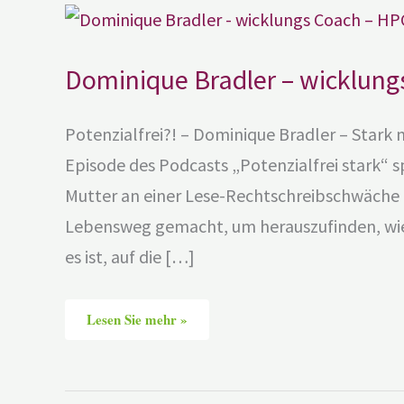
Dominique
Bradler
–
wicklungs
Coach
Dominique Bradler – wicklun
–
HPC
Coaching
Potenzialfrei?! – Dominique Bradler – Stark
Episode des Podcasts „Potenzialfrei stark“ s
Mutter an einer Lese-Rechtschreibschwäche l
Lebensweg gemacht, um herauszufinden, wie d
es ist, auf die […]
Lesen Sie mehr »