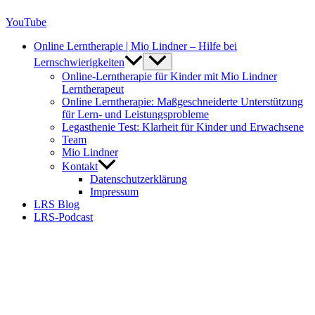
YouTube
Online Lerntherapie | Mio Lindner – Hilfe bei
Lernschwierigkeiten
Online-Lerntherapie für Kinder mit Mio Lindner
Lerntherapeut
Online Lerntherapie: Maßgeschneiderte Unterstützung
für Lern- und Leistungsprobleme
Legasthenie Test: Klarheit für Kinder und Erwachsene
Team
Mio Lindner
Kontakt
Datenschutzerklärung
Impressum
LRS Blog
LRS-Podcast
Seit über 10 Jahren begleite ich Kinder
mit Lese-Rechtschreib-Schwäche
in Deutsch und Englisch sowie
Rechenschwäche,
weil ich weiß, wie es sich anfühlt