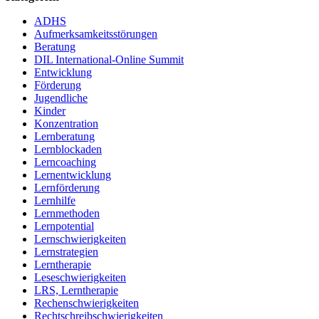
ADHS
Aufmerksamkeitsstörungen
Beratung
DIL International-Online Summit
Entwicklung
Förderung
Jugendliche
Kinder
Konzentration
Lernberatung
Lernblockaden
Lerncoaching
Lernentwicklung
Lernförderung
Lernhilfe
Lernmethoden
Lernpotential
Lernschwierigkeiten
Lernstrategien
Lerntherapie
Leseschwierigkeiten
LRS, Lerntherapie
Rechenschwierigkeiten
Rechtschreibschwierigkeiten