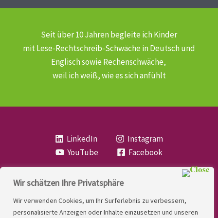
Seit über 10 Jahren begleite ich Kinder
mit Lese-Rechtschreib-Schwäche
in Deutsch und
Englisch sowie Rechenschwäche,
weil ich weiß, wie es sich anfühlt
LinkedIn
Instagram
YouTube
Facebook
Wir schätzen Ihre Privatsphäre
Copyright
Lese- und Rechtschreibstörung
| MIO
Wir verwenden Cookies, um Ihr Surferlebnis zu verbessern,
LINDNER. 2026 | Powered by
Yadbo
.
personalisierte Anzeigen oder Inhalte einzusetzen und unseren