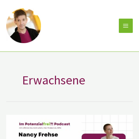
Zum
Inhalt
springen
Erwachsene
Nancy
Frehse
Gründerin
der
Oktopulli