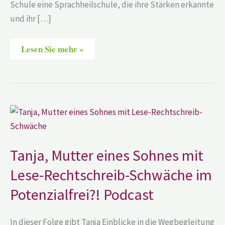
Schule eine Sprachheilschule, die ihre Stärken erkannte
und ihr […]
Lesen Sie mehr »
Tanja,
Mutter
eines
Sohnes
mit
Lese-
Tanja, Mutter eines Sohnes mit
Rechtschreib-
Schwäche
Lese-Rechtschreib-Schwäche im
im
Potenzialfrei?!
Potenzialfrei?! Podcast
Podcast
In dieser Folge gibt Tanja Einblicke in die Wegbegleitung