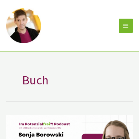
Zum
Inhalt
springen
Buch
Sonja
Borowski
–
vom
Mobbingopfer